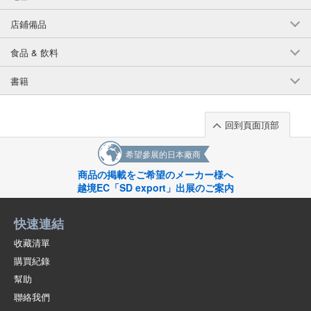
店鋪備品
食品 & 飲料
書籍
回到頁面頂部
希望參展的日本廠商
商品の掲載をご希望のメーカー様へ
越境EC「SD export」出展のご案内
快速連結
收藏清單
購買紀錄
幫助
聯絡我們