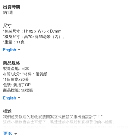
出貨時期
約1週
尺寸
*包裝尺寸：H102 x W75 x D7mm
*機身尺寸：高70×寬55毫米（內）。
*重量：11克
English
商品規格
製造產地:
日本
材質/成分:
*材料：優質紙
*1個圖案x30張
包裝:
囊括了OP
商品標籤: 無標籤
English
描述
我們超受歡迎的動物屁股圖案立式便簽又推出新設計了！*
這些小動物實在太可愛了，毛茸茸的小屁股和直視著你的小臉蛋。
無論是在學校還是辦公室，這些立式便簽都能完美勝任各種用途，隨時派
上用場。
更多