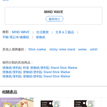
Mind Wave 廣受歡迎的“立式便簽”是一款
方便實用的便簽，您可以自行組裝並立在桌面上。
MIND WAVE
它用途廣泛——無論是便條、私信還是群組留言，無論是在學校還是辦公
廠商簡介
室，
都能兼顧實用性與時尚設計。
貼紙上印有廣受歡迎的角色和動物圖案，它們的臀部和肚子都毛茸茸的，
種類
:
MIND WAVE
生活雜貨
文具＆工藝品
這些令人舒心又可愛的設計極具吸引力，為你的桌面增添了一抹趣味。
它們不僅非常適合個人使用，也是絕佳的小禮物。
手帳/筆記本/繪圖紙
便條紙
English
其他人感興趣的
:
Stick marker
sticky notes stand
series
oshiri
相同分類的其他商品
:
便條紙/便利貼 柯基 便條紙/便利貼 Stand Stick Marker
便條紙/便利貼 便條紙/便利貼 Stand Stick Marker
便條紙/便利貼 便條紙/便利貼 Stand Stick Marker
相關產品