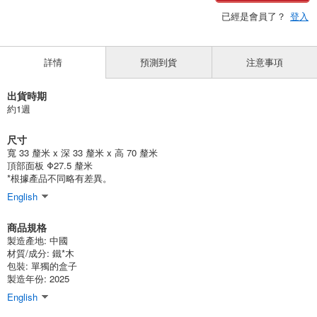
已經是會員了？
登入
詳情
預測到貨
注意事項
出貨時期
約1週
尺寸
寬 33 釐米 x 深 33 釐米 x 高 70 釐米
頂部面板 Φ27.5 釐米
*根據產品不同略有差異。
English
商品規格
製造產地:
中國
材質/成分:
鐵*木
包裝:
單獨的盒子
製造年份: 2025
English