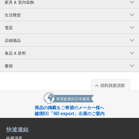
家具 & 室內裝飾
生活雜貨
電器
店鋪備品
食品 & 飲料
書籍
回到頁面頂部
希望參展的日本廠商
商品の掲載をご希望のメーカー様へ
越境EC「SD export」出展のご案内
快速連結
收藏清單