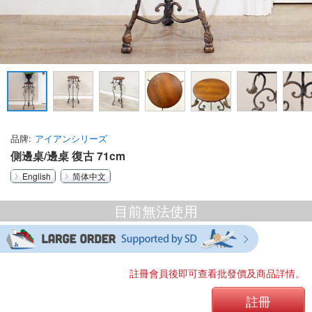
品牌
アイアンシリーズ
側邊桌/邊桌 復古 71cm
English
简体中文
目前無法使用
註冊會員後即可查看批發價及商品詳情。
註冊