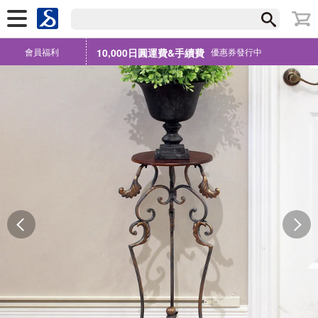
會員福利
10,000日圓運費&手續費
優惠券發行中