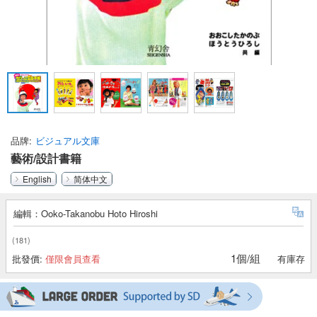
品牌
ビジュアル文庫
藝術/設計書籍
English
简体中文
編輯：Ooko-Takanobu Hoto Hiroshi
(181)
1個/組
批發價:
僅限會員查看
有庫存