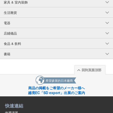
家具 & 室內裝飾
生活雜貨
電器
店鋪備品
食品 & 飲料
書籍
回到頁面頂部
希望參展的日本廠商
商品の掲載をご希望のメーカー様へ
越境EC「SD export」出展のご案内
快速連結
收藏清單