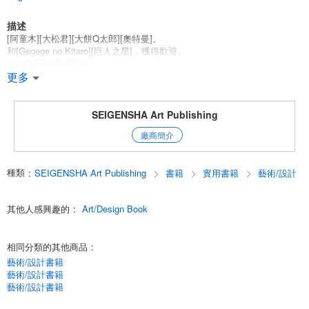
描述
[阿童木][大松君][大餅Q太郎][奧特曼]。
和[Gegege no Kitaro][巨人之星]，獲得歡迎。
1960年代的兒童雜志。
雖然該雜志的頁面上有彩色的漫畫，但被遺忘的是
更多
雖然該雜志的頁面上有彩色的漫畫，但被遺忘的是
在物資不像今天這樣豐富的時候，多彩的
SEIGENSHA Art Publishing
豐富多彩的廣告一定給讀者帶來了不可替代的樂趣。
廠商簡介
我們已經複製了300多份這樣的傑作廣告的原色。
種類
:
SEIGENSHA Art Publishing
書籍
實用書籍
藝術/設計
這些廣告充滿了當時男孩和女孩的夢想和憧憬，就在大阪世界博覽會之
前。
這些廣告充滿了那個時代的男孩和女孩的夢想和渴望，就在大阪世博會之
其他人感興趣的
:
Art/Design Book
前。
。
相同分類的其他商品
:
編輯：Hoto Hiroshi Okokotakanobu
藝術/設計書籍
English
藝術/設計書籍
藝術/設計書籍