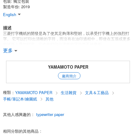
包裝:
獨立包裝
製造年份: 2019
English
描述
三菱打字機紙的開發是為了使其足夠薄和堅韌，以承受打字機上的強烈打
字。 它可以打印出清晰的字符，而沒有在油印過程中，即使在五張或更多
的紙張上疊加打字，它也能打印出清晰的字符而不被撕裂。
更多
基礎重量：27.9克/?
尺寸: A4 (210 x 297mm)
張數: 50
YAMAMOTO PAPER
噴墨打印的適用性：X
廠商簡介
激光打印適用性：X
English
種類
:
YAMAMOTO PAPER
生活雜貨
文具＆工藝品
手帳/筆記本/繪圖紙
其他
其他人感興趣的
:
typewriter paper
相同分類的其他商品
: