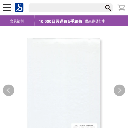
會員福利
10,000日圓運費&手續費
優惠券發行中