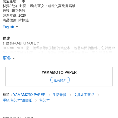
製造產地:
日本
材質/成分:
封面：蠟紙/正文：粗糙的高級書寫紙
包裝:
獨立包裝
製造年份: 2020
商品標籤: 附標籤
English
描述
什麼是RO-BIKI NOTE？
RO-BIKI NOTE是一個帶有蠟紙封面的筆記本，隨著時間的推移，它對用戶
的依戀程度越來越高。此外，身體的紙張是象牙色的此外，正文紙是象牙
色的高級書寫紙，具有粗糙的書寫感，這是根據運行的經驗和知識，從不
更多
同角度選擇的。它具有出色的書寫性能，不僅可以與鉛筆和圓珠筆兼容，
還可以與鋼筆和蘸水筆兼容。你可以享受[寫作]和[繪畫]。
YAMAMOTO PAPER
MUSEUM系列的特點
廠商簡介
[世界博物館之旅--與RO-BIKI NOTE的繪畫之旅
[讓我們去進行一次有趣的環球旅行，思考一下繪畫和存放它們的博物館。
English
種類
:
YAMAMOTO PAPER
生活雜貨
文具＆工藝品
手帳/筆記本/繪圖紙
筆記本