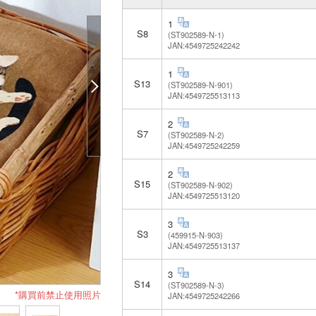
1
S8
(ST902589-N-1)
JAN:4549725242242
1
S13
(ST902589-N-901)
JAN:4549725513113
2
S7
(ST902589-N-2)
JAN:4549725242259
2
S15
(ST902589-N-902)
JAN:4549725513120
3
S3
(459915-N-903)
JAN:4549725513137
3
S14
(ST902589-N-3)
*購買前禁止使用照片
JAN:4549725242266