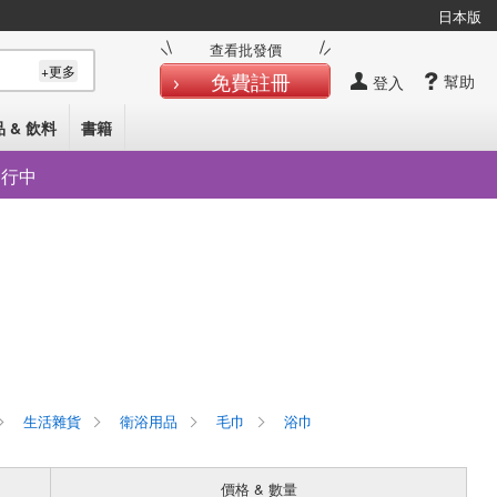
日本版
查看批發價
+更多
免費註冊
幫助
登入
 & 飲料
書籍
發行中
生活雜貨
衛浴用品
毛巾
浴巾
價格 & 數量