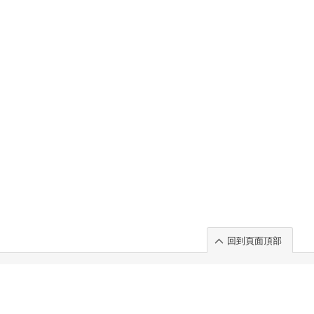
回到頁面頂部
rt」出展のご案内