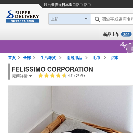
以批發價從日本進口
浴巾 浴巾
關鍵字或廠商名
全部
新品上架
395
首頁
全部
生活雜貨
衛浴用品
毛巾
浴巾
FELISSIMO CORPORATION
廠商詳情
4.7（57 件）