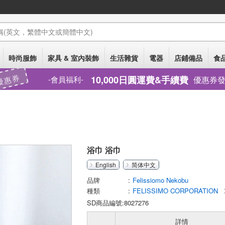
稱
(英文，繁體中文或簡體中文)
時尚服飾
家具 & 室內裝飾
生活雜貨
電器
店鋪備品
食品
優惠券
10,000日圓運費&手續費
優惠券
會員福利
浴巾 浴巾
English
简体中文
品牌
Felissiomo Nekobu
種類
FELISSIMO CORPORATION
SD商品編號:8027276
詳情