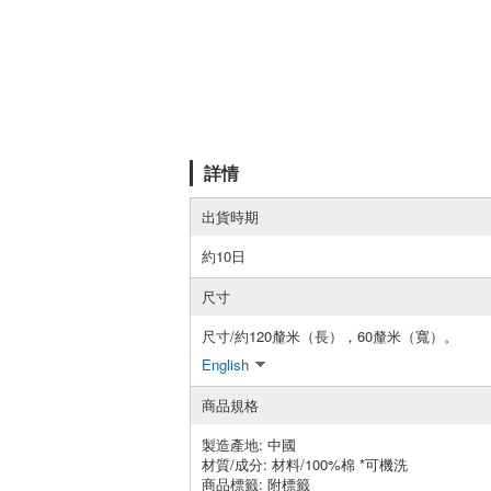
詳情
出貨時期
約10日
尺寸
尺寸/約120釐米（長），60釐米（寬）。
English
商品規格
製造產地:
中國
材質/成分:
材料/100%棉 *可機洗
商品標籤: 附標籤