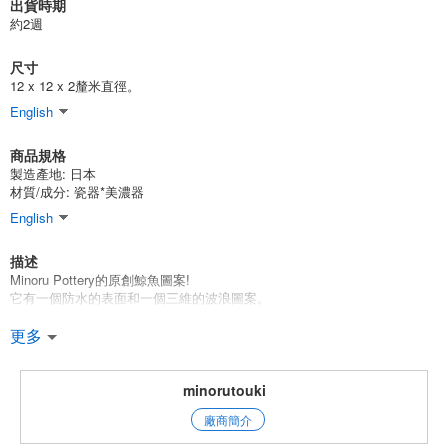
出貨時期
約2週
尺寸
12 x 12 x 2釐米直徑。
English
商品規格
製造產地:
日本
材質/成分:
瓷器*美濃器
English
描述
Minoru Pottery的原創鯨魚圖案!
它有一個防水的表面和一個三維的波浪圖案。
*在日本製造，安全無憂。
更多
*可用微波爐和洗碗機清洗
*點擊這裡*查看Shiranami鯨魚系列
minorutouki
廠商簡介
點擊這裡查看Minoru Pottery原創產品列表 *點擊這裡*。