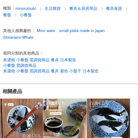
日本陶瓷器皿
種類
:
minorutouki
生活雜貨
餐具＆廚房用品
餐具食器
Minoru Toki Minoyaki 日本陶瓷器皿 日本製造 餐具 日式餐具 西式餐具 生
餐盤
小餐盤
活用品 餐盤Instagram 餐具 Minoyaki 日本瓷器 Instagram 盤子
MINORUTOUKI 陶器 瓷器 廚具 日本陶瓷器皿 在家吃早餐，家庭烹飪、家
其他人感興趣的
:
Mino ware
small plate made in japan
庭咖啡館
Shiranami Whale
English
相同分類的其他商品
:
美濃燒 小餐盤 需調貨商品 餐具 日本製造
小餐盤 需調貨商品
美濃燒 小餐盤 需調貨商品 餐具 紫色 小盤子 日本製造
相關產品