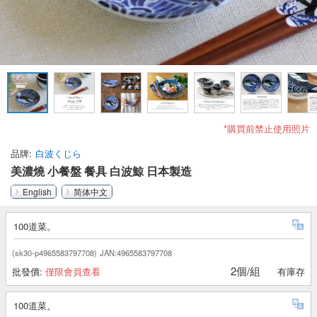
*購買前禁止使用照片
品牌
白波くじら
美濃燒 小餐盤 餐具 白波鯨 日本製造
English
简体中文
100道菜。
(sk30-p4965583797708)
JAN:4965583797708
2個/組
批發價:
僅限會員查看
有庫存
100道菜。