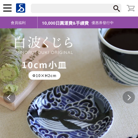
會員福利
10,000日圓運費&手續費
優惠券發行中