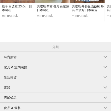
筷子 白波鯨 23.0cm 日
美濃燒 茶杯 餐具 白波鯨
美濃燒 丼飯碗/蓋飯碗 餐
美
本製造
日本製造
具 白波鯨 日本製造
具
minorutouki
minorutouki
minorutouki
mi
分類
時尚服飾
家具 & 室內裝飾
生活雜貨
電器
店鋪備品
食品 & 飲料