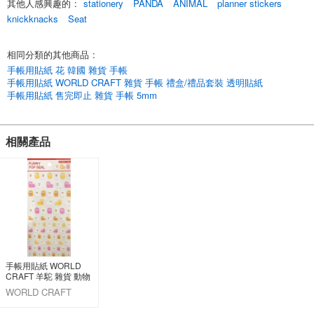
其他人感興趣的
:
stationery
PANDA
ANIMAL
planner stickers
這些貼紙平整、易貼、易用。
A 型（10 種）和 B 型（3 種），共 13 種陣容！
knickknacks
Seat
；
；
相同分類的其他商品
:
容量大，非常適合喜歡貼貼紙的孩子和想裝飾自己愛車的人。
您可以毫不猶豫地享受用它們裝飾汽車的樂趣*。
手帳用貼紙 花 韓國 雜貨 手帳
；
手帳用貼紙 WORLD CRAFT 雜貨 手帳 禮盒/禮品套裝 透明貼紙
；
手帳用貼紙 售完即止 雜貨 手帳 5mm
貼紙還有不同的尺寸，因此可以有不同的用途。
這些貼紙可以用於不同的目的和不同的排列方式。
；
相關產品
；
；
；
[A 型 - 藤蔓］
WE-FL01 / 心形
WE-FL02 / 星星
WE-FL04 / Omp
WE-FL07 / 糖果
WE-FL09 / Kokki
WE-FL10 / 貓
手帳用貼紙 WORLD
WE-FL13 / 鸚鵡
CRAFT 羊駝 雜貨 動物
WE-FL15 / 熊貓
裝飾/擺飾
WORLD CRAFT
WE-FL16 / 青蛙
CO.,LTD.
WE-FL17 / 羊駝