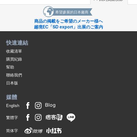
*暑假
*盂蘭盆節
希望參展的日本廠商
*休閒
夏季
商品の掲載をご希望のメーカー様へ
秋季
越境EC「SD export」出展のご案内
*敬老日
*萬聖節
快速連結
*體育節
敬老日] *[萬聖節] *[運動會
收藏清單
冬季
*聖誕節
購買紀錄
*除夕
幫助
*元旦
聯絡我們
*元旦
*情人節][白色情人節
日本版
English
媒體
English
繁體字
简体字