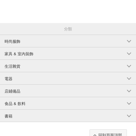
；
；
[B Type - Glitter］
WE-UV02 / 星星
WE-UV07 / 字母
分類
WE-UV08 / Effertoe ；
；
；
時尚服飾
；
；
家具 & 室內裝飾
；
生活雜貨
* 年度活動 - 推薦項目
*2023年日曆 2023年日記
電器
*[2022 新款預訂 新款圖案遮蔽膠帶].
；
春天
店鋪備品
*入學禮][幼兒園入學禮
*新生活、新學期、新員工]。
食品 & 飲料
*春節黃金周]。
*母親節禮物
書籍
*父親節禮物] *[父親節禮物
母親節禮物] *[父親節禮物
夏天
*暑假禮品] 暑假
回到頁面頂部