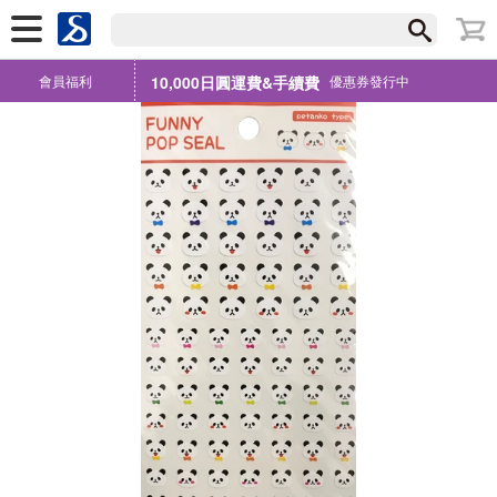
會員福利
10,000日圓運費&手續費
優惠券發行中