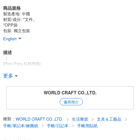
商品規格
製造產地:
中國
材質/成分:
*文件。
*OPP袋
包裝:
獨立包裝
English
描述
；
[Peta Peta 貼紙熊貓］
；
深受歡迎的熊貓圖案現在可以作為貼紙使用了！
更多
；
不同顏色的絲帶也是可愛之處♪ .
；
WORLD CRAFT CO.,LTD.
你可以把它們貼在筆記本上或學校門口的名字貼旁邊、
廠商簡介
你還可以把它們當作彩色貼紙，貼在自己的愛好上*。
；
；
種類
:
WORLD CRAFT CO.,LTD.
生活雜貨
文具＆工藝品
；
0000 Peta Peta 貼紙 0000
手帳/筆記本/繪圖紙
手帳/日記本
手帳用貼紙
；
；