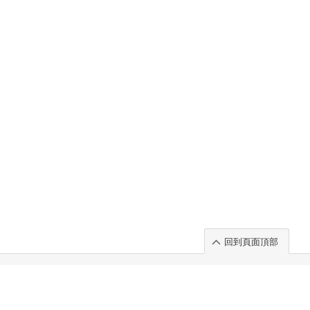
回到頁面頂部
rt」出展のご案内