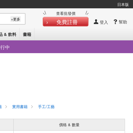
日本版
查看批發價
+更多
免費註冊
幫助
登入
品 & 飲料
書籍
發行中
籍
實用書籍
手工/工藝
價格 & 數量