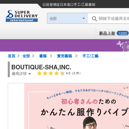
以批發價從日本進口
手工/工藝書籍
關鍵字或廠商名
全部
新品上架
1233
首頁
全部
書籍
實用書籍
手工/工藝
BOUTIQUE-SHA,INC.
廠商詳情
4.5（2 件）