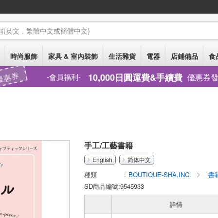
稱
(英文，繁體中文或簡體中文)
時尚服飾
家具 & 室內裝飾
生活雜貨
電器
店鋪備品
食
優惠券
10,000日圓運費&手續費
優惠券
會員福利
手工/工藝書籍
English
简体中文
種類
BOUTIQUE-SHA,INC.
書
SD商品編號:9545933
詳情