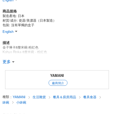
商品規格
製造產地:
日本
材質/成分:
瓷器/美濃器（日本製造）
包裝:
沒有單獨的盒子
English
描述
金子琳卡8釐米碗-粉紅色
Kohyo Rinka 8釐米碗 - 粉紅色
Rinka系列的花瓣狀邊緣設計令人印象深刻。
更多
碗的復古外觀和感覺讓人懷念和舒適。
柔和的淡桃色很可愛。
YAMANI
廠商簡介
略帶粉色的色調使你的桌子協調得更加華麗和可愛。
由於它是由瓷器製成的，它也被推薦作為商業用途的餐具，因為那裡需要
種類
:
YAMANI
生活雜貨
餐具＆廚房用品
餐具食器
耐用性。
鉢碗
小鉢碗
8釐米的碗有三個可愛的腳，是作為小碗或沙拉碗的完美選擇。
如果用在盤子裡，在一個盤子裡並排放上幾個，那就更可愛了。