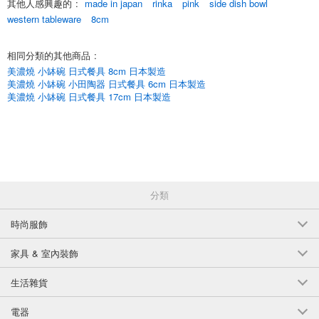
其他人感興趣的
:
made in japan
rinka
pink
side dish bowl
推薦用途：碗、小碗、沙拉碗、甜點碗
western tableware
8cm
點擊這裡查看*[林卡]系列的其他產品/系列項目
相同分類的其他商品
:
*點擊這裡，按到達順序查看新項目列表/新項目
美濃燒 小缽碗 日式餐具 8cm 日本製造
美濃燒 小缽碗 小田陶器 日式餐具 6cm 日本製造
*點擊這裡查看人氣
美濃燒 小缽碗 日式餐具 17cm 日本製造
English
分類
時尚服飾
家具 & 室內裝飾
生活雜貨
電器