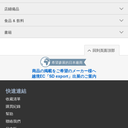
店鋪備品
食品 & 飲料
書籍
回到頁面頂部
希望參展的日本廠商
商品の掲載をご希望のメーカー様へ
越境EC「SD export」出展のご案内
快速連結
收藏清單
購買紀錄
幫助
聯絡我們