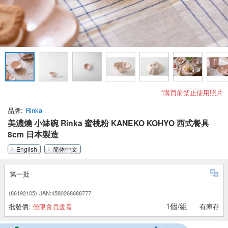
*購買前禁止使用照片
品牌
Rinka
美濃燒 小缽碗 Rinka 蜜桃粉 KANEKO KOHYO 西式餐具
8cm 日本製造
English
简体中文
第一批
(86192105)
JAN:4580268688777
1個/組
批發價:
僅限會員查看
有庫存