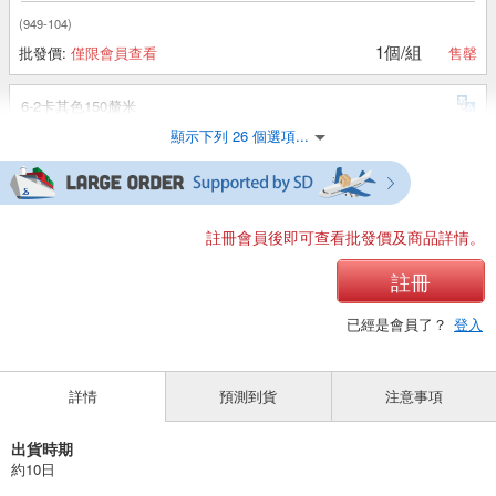
(949-104)
1個/組
批發價:
僅限會員查看
售罄
6-2卡其色150釐米
顯示下列 26 個選項...
(949-104)
1個/組
批發價:
僅限會員查看
售罄
6-2卡其色160釐米
註冊會員後即可查看批發價及商品詳情。
(949-104)
註冊
1個/組
批發價:
僅限會員查看
售罄
已經是會員了？
登入
6-3 深藍色 110釐米
詳情
預測到貨
注意事項
(949-104)
1個/組
批發價:
僅限會員查看
有庫存
出貨時期
約10日
6-3深藍色120釐米