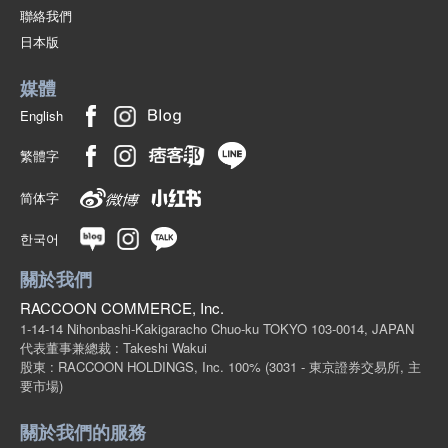
聯絡我們
(947-220)
日本版
1個/組
批發價:
僅限會員查看
售罄
媒體
6-5卡其色2130釐米
English
(947-220)
繁體字
1個/組
批發價:
僅限會員查看
售罄
简体字
6-5卡其色2140釐米
한국어
(947-220)
1個/組
批發價:
僅限會員查看
售罄
關於我們
RACCOON COMMERCE, Inc.
6-5卡其色2150釐米
1-14-14 Nihonbashi-Kakigaracho Chuo-ku TOKYO 103-0014, JAPAN
代表董事兼總裁 : Takeshi Wakui
(947-220)
股東 : RACCOON HOLDINGS, Inc. 100%
(3031 - 東京證券交易所, 主
1個/組
批發價:
僅限會員查看
售罄
要市場)
關於我們的服務
6-5卡其色2160釐米