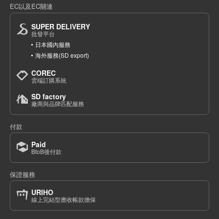
EC以及EC關連
(947-220)
1個/組
批發價:
僅限會員查看
售罄
SUPER DELIVERY
批發平台
日本國內服務
6-6海軍2110釐米
海外服務(SD export)
(947-220)
COREC
1個/組
批發價:
僅限會員查看
售罄
雲端訂購系統
SD factory
6-6歲海軍2120釐米
廠商與品牌匹配服務
(947-220)
付款
1個/組
批發價:
僅限會員查看
售罄
Paid
BtoB後付款
6-6歲海軍2130釐米
保證服務
(947-220)
1個/組
批發價:
僅限會員查看
售罄
URIHO
線上完結型應收帳款擔保
6-6 海軍2140釐米