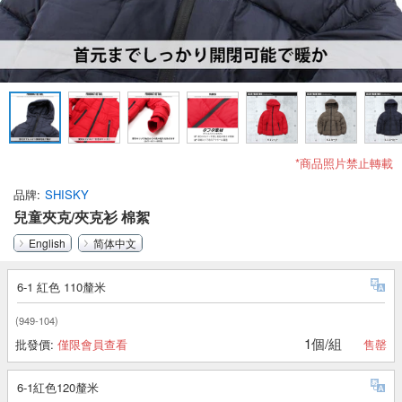
*商品照片禁止轉載
品牌
SHISKY
兒童夾克/夾克衫 棉絮
English
简体中文
6-1 紅色 110釐米
(949-104)
1個/組
批發價:
僅限會員查看
售罄
6-1紅色120釐米