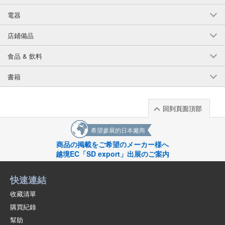
(949-104)
電器
1個/組
批發價:
僅限會員查看
售罄
店鋪備品
6-4歲黑人150釐米
食品 & 飲料
(949-104)
書籍
1個/組
批發價:
僅限會員查看
售罄
6-4 黑人 160釐米
回到頁面頂部
(949-104)
希望參展的日本廠商
1個/組
批發價:
僅限會員查看
售罄
商品の掲載をご希望のメーカー様へ
越境EC「SD export」出展のご案内
6-5卡其色2110釐米
快速連結
(947-220)
1個/組
批發價:
僅限會員查看
有庫存
收藏清單
購買紀錄
6-5卡其色2120釐米
幫助