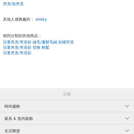
夾克/短夾克
(949-104)
1個/組
批發價:
僅限會員查看
售罄
其他人感興趣的
:
shisky
6-4 黑色 110釐米
相同分類的其他商品
:
(949-104)
兒童夾克/夾克衫 絨毛/蓬鬆毛絨 絎縫夾克
1個/組
兒童夾克/夾克衫 切換 棉絮
批發價:
僅限會員查看
售罄
兒童夾克/夾克衫
6-4 黑色 120釐米
(949-104)
1個/組
批發價:
僅限會員查看
售罄
分類
6-4 黑色 130釐米
時尚服飾
(949-104)
1個/組
批發價:
僅限會員查看
售罄
家具 & 室內裝飾
6-4歲黑人140釐米
生活雜貨