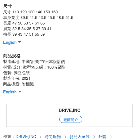
尺寸
(949-104)
尺寸 110 120 130 140 150 160
1個/組
批發價:
僅限會員查看
售罄
車身寬度 39.5 41.5 43.5 45.5 48.5 51.5
長度 47 50 53 57 61 65
肩寬 32.5 34 35.5 37 39 41
6-3 深藍色 130釐米
袖長 39 43 47 51 55 59
(949-104)
English
1個/組
批發價:
僅限會員查看
售罄
商品規格
製造產地:
中國*計劃*在日本設計的
6-3 深藍色 140釐米
材質/成分:
微型塔夫綢：100%聚酯
包裝:
獨立包裝
(949-104)
製造年份: 2021
商品標籤: 附標籤
1個/組
批發價:
僅限會員查看
售罄
English
6-3 深藍色 150釐米
DRIVE,INC
(949-104)
1個/組
批發價:
僅限會員查看
售罄
廠商簡介
6-3 深藍色 160釐米
種類
:
DRIVE,INC
時尚服飾
嬰兒＆童裝
外套