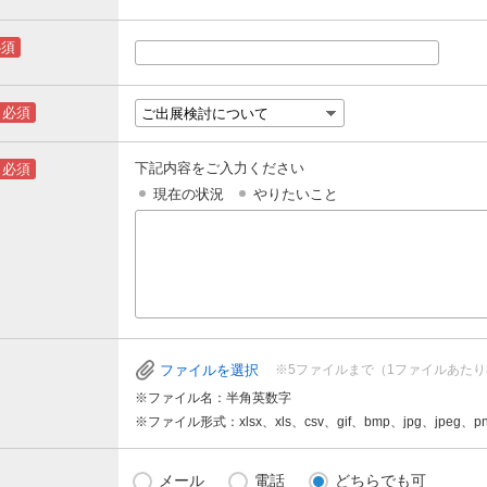
必須
必須
下記内容をご入力ください
必須
現在の状況
やりたいこと
ファイルを選択
ファイルを選択
ファイルを選択
ファイルを選択
ファイルを選択
ファイルを選択
※5ファイルまで（1ファイルあたり
※ファイル名：半角英数字
※ファイル形式：xlsx、xls、csv、gif、bmp、jpg、jpeg、pn
メール
電話
どちらでも可