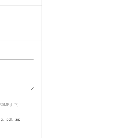
30MBまで）
g、pdf、zip