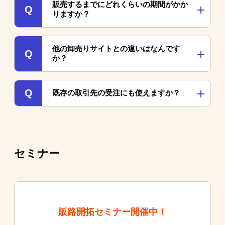
で、売上が増えるほど手数料が低減しま
販売するまでにどれくらいの期間がかか
Q
引可否を判断できます。ブランドイメー
りますか？
す。※SD export（海外販売）利用時は
ジを守り、取引先のバッティングを防ぐ
+3%
ことができるので安心してご利用いただ
A
出展のお申し込みから約一ヶ月程度で販
他の卸売りサイトとの違いはなんです
けます。海外販売に関しては、国ごとに
Q
売を開始することができます。出展審査
か？
販売規制ができます。
には約7日、その後ご契約の締結、スー
パーデリバリー管理画面で出展準備が完
A
流通額が276億円以上ある国内最大級の
Q
既存の取引先の受注にも使えますか？
了次第、出展が開始できます。
BtoBサイトなので、販売してすぐに売
上が作りやすいです。さらに20年以上の
A
既存の取引先の受注ツールとして0円で
運営実績があるので、豊富なノウハウで
お使いいただけます。スーパーデリバリ
適切にサポートいたします。
ーの受注・請求機能がそのまま利用でき
セミナー
るので、24時間いつでも注文を受注で
き、新規客の決済代行も対応可能です。
販路開拓セミナー開催中！