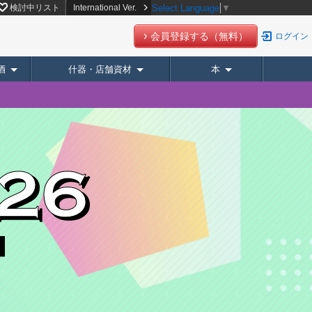
検討中リスト
International Ver.
Select Language
▼
会員登録する（無料）
ログイン
酒
什器・店舗資材
本