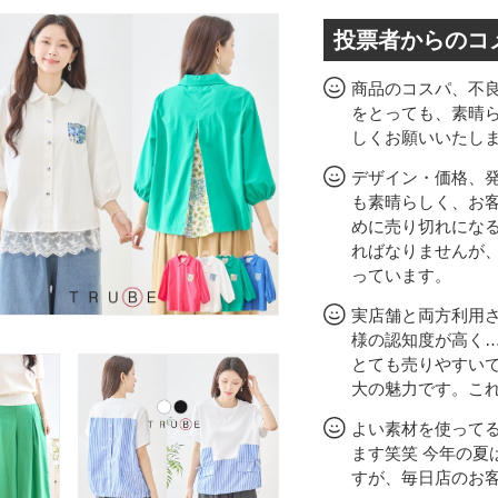
投票者からのコ
商品のコスパ、不
をとっても、素晴
しくお願いいたし
デザイン・価格、
も素晴らしく、お
めに売り切れにな
ればなりませんが
っています。
実店舗と両方利用
様の認知度が高く
とても売りやすい
大の魅力です。こ
よい素材を使って
ます笑笑 今年の夏
すが、毎日店のお