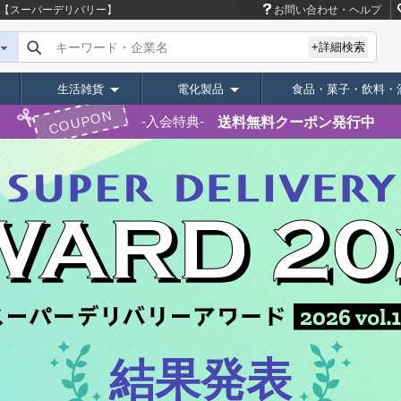
イト【スーパーデリバリー】
お問い合わせ・ヘルプ
キーワード・企業名
+詳細検索
生活雑貨
電化製品
食品・菓子・飲料・
COUPON
送料無料クーポン発行中
入会特典
結果発表