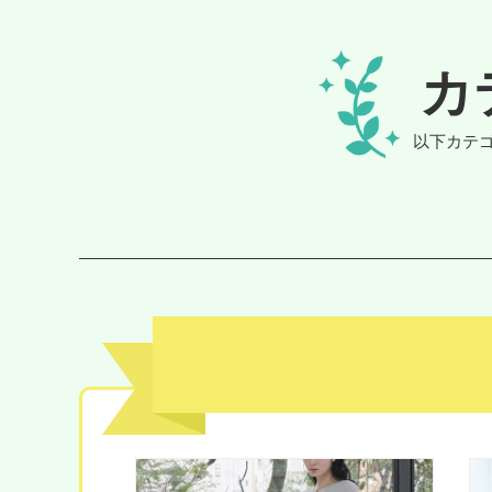
カ
以下カテ