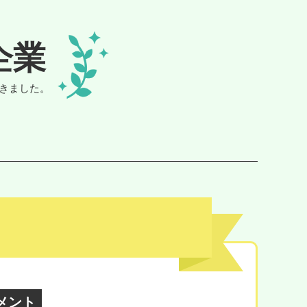
企業
きました。
メント