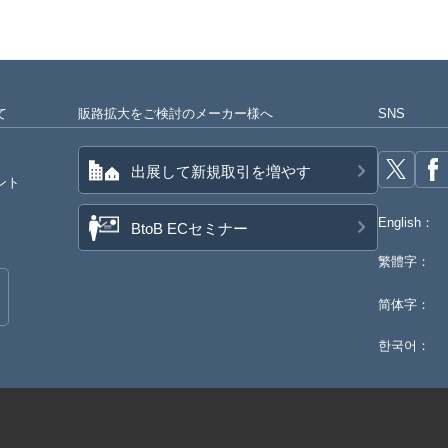
て
販路拡大をご検討のメーカー様へ
SNS
出展して新規取引を増やす
ント
English：
BtoB ECセミナー
繁體字：
简体字：
한국어：