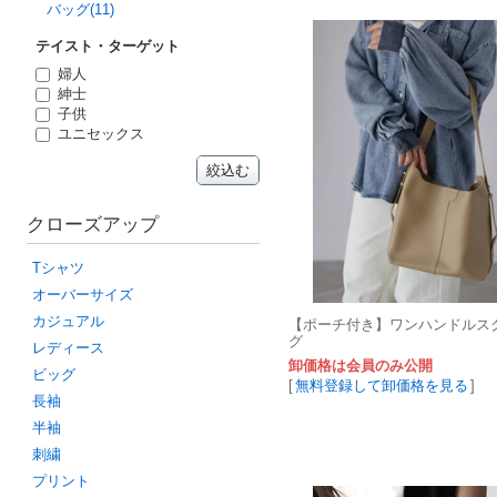
バッグ(11)
テイスト・ターゲット
婦人
紳士
子供
ユニセックス
絞込む
クローズアップ
Tシャツ
オーバーサイズ
カジュアル
【ポーチ付き】ワンハンドルス
グ
レディース
卸価格は会員のみ公開
ビッグ
[
無料登録して卸価格を見る
]
長袖
半袖
刺繍
プリント