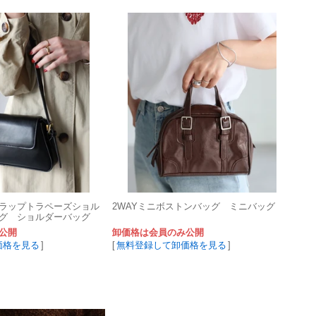
ラップトラペーズショル
2WAYミニボストンバッグ ミニバッグ
グ ショルダーバッグ
公開
卸価格は会員のみ公開
価格を見る
]
[
無料登録して卸価格を見る
]