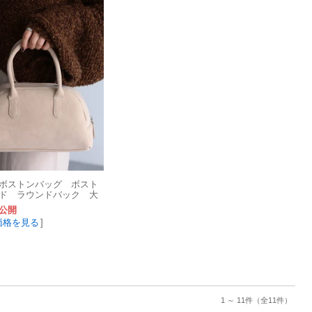
ボストンバッグ ボスト
ド ラウンドバック 大
公開
価格を見る
]
1 ～ 11件
（全11件）