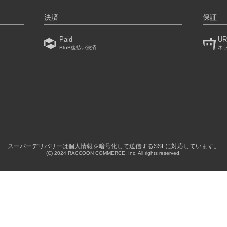
決済
保証
Paid
UR
BtoB後払い決済
ネ
）
スーパーデリバリーは個人情報を暗号化して送信するSSLに対応しています。
(C) 2024 RACCOON COMMERCE, Inc. All rights reserved.