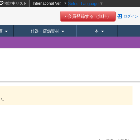
検討中リスト
International Ver.
Select Language
▼
会員登録する（無料）
ログイン
酒
什器・店舗資材
本
い。