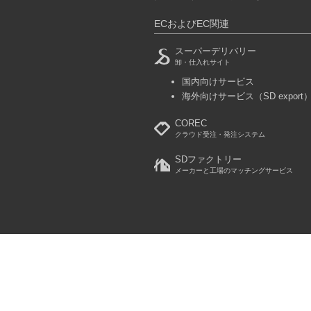
ECおよびEC関連
スーパーデリバリー
卸・仕入れサイト
国内向けサービス
海外向けサービス
（SD export
COREC
クラウド受注・発注システム
SDファクトリー
メーカーと工場のマッチングサービス