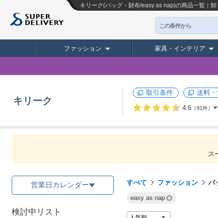
キリーク(バッグ・財布/easy as nap)の商品一
この条件から
ファッション
家具・インテリア
取引条件
送料・
キリーク
4.6
（91件）
ス
すべて
ファッション
バ
営業日カレンダー
easy as nap
検討中リスト