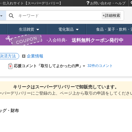
覧｜卸・仕入れサイト【スーパーデリバリー】
お問い合わせ・ヘルプ
キーワード
+詳細検索
生活雑貨
電化製品
食品・菓子・飲料・
COUPON
送料無料クーポン発行中
入会特典
決済方法
企業情報
応援コメント「取引してよかったの声」
32件のコメント
キリークは
スーパーデリバリーで
卸販売しています。
ーパーデリバリーにご登録の上、ページ上から取引の申請をしてくださ
ッグ・財布