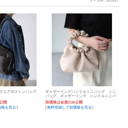
1 ～ 11件
（全11件）
クエアボストンバッグ
ギャザーリングハンドルミニバッグ ミニ
バッグ ギャザーリング ハンドルミニバ
ッグ コンパクト
公開
卸価格は会員のみ公開
価格を見る
]
[
無料登録して卸価格を見る
]