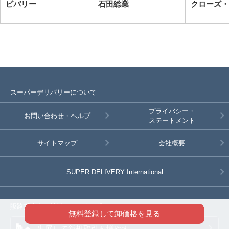
ビバリー
石田総業
クローズ・
スーパーデリバリーについて
プライバシー・
お問い合わせ・ヘルプ
ステートメント
サイトマップ
会社概要
SUPER DELIVERY
International
販路拡大をご検討のメーカー様へ
無料登録して卸価格を見る
出展して新規取引を増やす