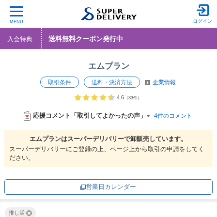
ログイン
MENU
送料無料クーポン発行中
入会特典
エムプラン
取引条件
送料・決済方法
企業情報
4.6
（33件）
応援コメント「取引してよかったの声」
4件のコメント
エムプランは
スーパーデリバリーで
卸販売しています。
スーパーデリバリーにご登録の上、ページ上から取引の申請をしてく
ださい。
営業日カレンダー
推し活