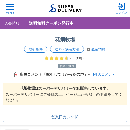
ログイン
MENU
送料無料クーポン発行中
入会特典
花畑牧場
取引条件
送料・決済方法
企業情報
4.6
（12件）
代金引換可
応援コメント「取引してよかったの声」
4件のコメント
花畑牧場は
スーパーデリバリーで
卸販売しています。
スーパーデリバリーにご登録の上、ページ上から取引の申請をしてく
ださい。
営業日カレンダー