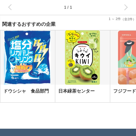
次へ
1
1 ～ 2件
（全2件）
関連するおすすめの企業
ドウシシャ 食品部門
日本緑茶センター
フジフード