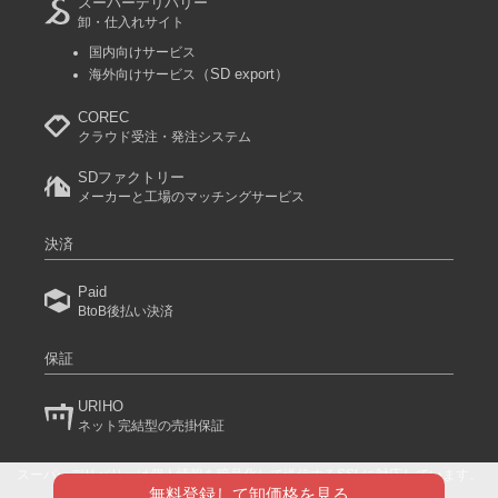
スーパーデリバリー
卸・仕入れサイト
国内向けサービス
（SD export）
海外向けサービス
COREC
クラウド受注・発注システム
SDファクトリー
メーカーと工場のマッチングサービス
決済
Paid
BtoB後払い決済
保証
URIHO
ネット完結型の売掛保証
スーパーデリバリーは個人情報を暗号化して送信するSSLに対応しています。
(C) 2024 RACCOON COMMERCE, Inc. All rights reserved.
無料登録して卸価格を見る