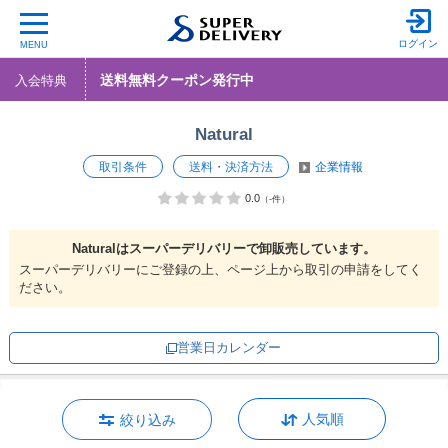
ログイン
MENU
送料無料クーポン発行中
入会特典
Natural
取引条件
送料・決済方法
企業情報
0.0
（-件）
Naturalは
スーパーデリバリーで
卸販売しています。
スーパーデリバリーにご登録の上、ページ上から取引の申請をしてく
ださい。
営業日カレンダー
人気順
絞り込み