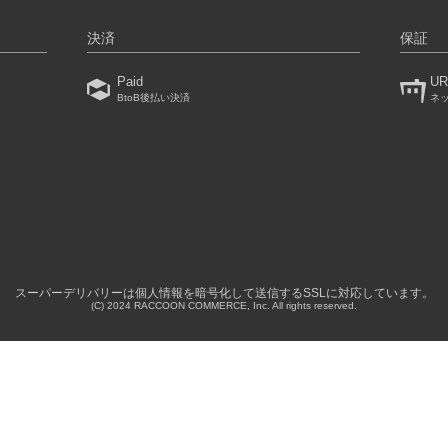
決済
保証
Paid
UR
BtoB後払い決済
ネ
）
スーパーデリバリーは個人情報を暗号化して送信するSSLに対応しています。
(C) 2024 RACCOON COMMERCE, Inc. All rights reserved.