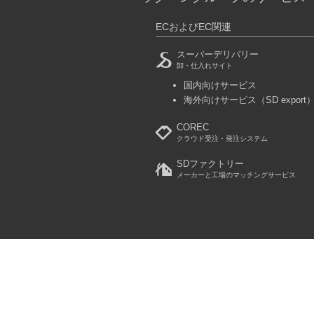
ECおよびEC関連
スーパーデリバリー
卸・仕入れサイト
国内向けサービス
海外向けサービス
（SD export
COREC
クラウド受注・発注システム
SDファクトリー
メーカーと工場のマッチングサービス