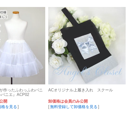
が作ったふわっふわパニ
ACオリジナル上履き入れ スクール
パニエ』ACP02
公開
卸価格は会員のみ公開
価格を見る
]
[
無料登録して卸価格を見る
]