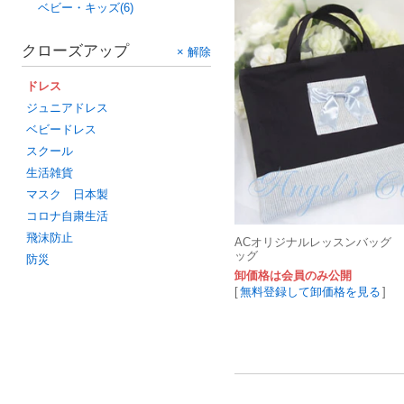
ベビー・キッズ(6)
クローズアップ
× 解除
ドレス
ジュニアドレス
ベビードレス
スクール
生活雑貨
マスク 日本製
コロナ自粛生活
飛沫防止
ACオリジナルレッスンバッグ
ッグ
防災
卸価格は会員のみ公開
[
無料登録して卸価格を見る
]