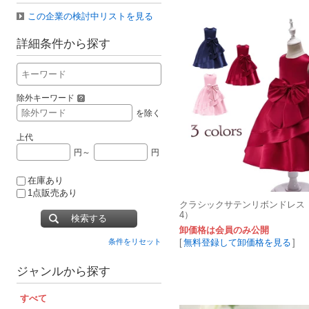
この企業の検討中リストを見る
詳細条件から探す
除外キーワード
を除く
上代
円～
円
在庫あり
1点販売あり
クラシックサテンリボンドレス（T
4）
検索する
卸価格は会員のみ公開
[
無料登録して卸価格を見る
]
条件をリセット
ジャンルから探す
すべて