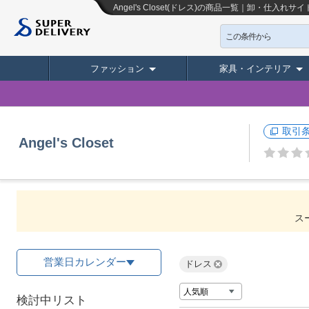
Angel's Closet(ドレス)の商品一覧｜卸・仕入
この条件から
ファッション
家具・インテリア
取引
Angel's Closet
ス
営業日カレンダー
ドレス
検討中リスト