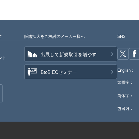
て
販路拡大をご検討のメーカー様へ
SNS
出展して新規取引を増やす
ント
English：
BtoB ECセミナー
繁體字：
简体字：
한국어：