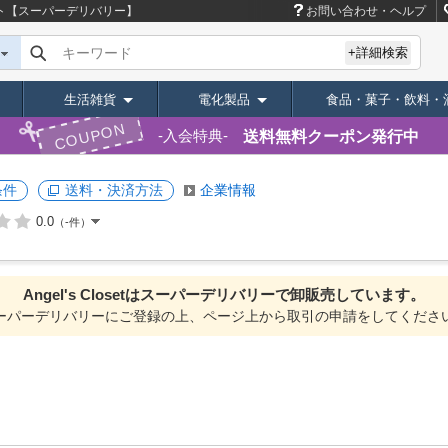
れサイト【スーパーデリバリー】
お問い合わせ・ヘルプ
キーワード
+詳細検索
生活雑貨
電化製品
食品・菓子・飲料・
COUPON
送料無料クーポン発行中
入会特典
条件
送料・決済方法
企業情報
0.0
（-件）
Angel's Closetは
スーパーデリバリーで
卸販売しています。
ーパーデリバリーにご登録の上、ページ上から取引の申請をしてくださ