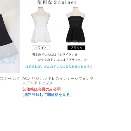
 スクールバ
ACオリジナル ドレスインナーシフォンフ
レアベアトップス
卸価格は会員のみ公開
[
無料登録して卸価格を見る
]