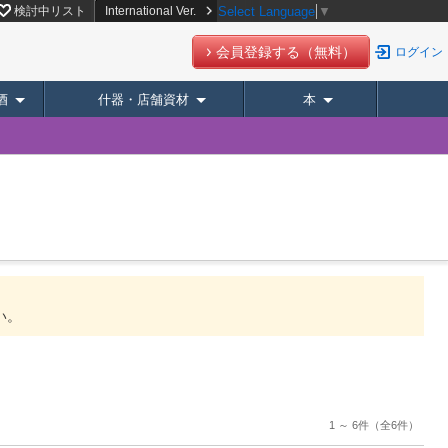
検討中リスト
International Ver.
Select Language
▼
会員登録する（無料）
ログイン
酒
什器・店舗資材
本
い。
1 ～ 6件
（全6件）