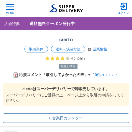
ログイン
MENU
送料無料クーポン発行中
入会特典
cierto
取引条件
送料・決済方法
企業情報
4.3
（29件）
代金引換可
応援コメント「取引してよかったの声」
10件のコメント
ciertoは
スーパーデリバリーで
卸販売しています。
スーパーデリバリーにご登録の上、ページ上から取引の申請をしてく
ださい。
営業日カレンダー