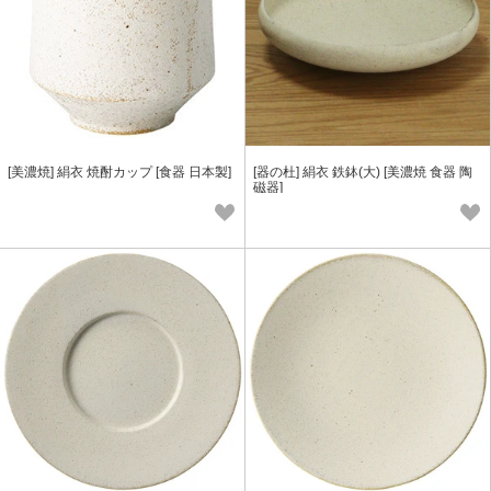
[美濃焼] 絹衣 焼酎カップ [食器 日本製]
[器の杜] 絹衣 鉄鉢(大) [美濃焼 食器 陶
磁器]