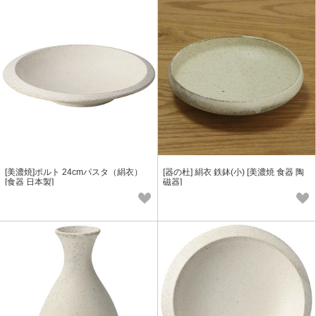
[美濃焼]ポルト 24cmパスタ（絹衣）
[器の杜] 絹衣 鉄鉢(小) [美濃焼 食器 陶
[食器 日本製]
磁器]