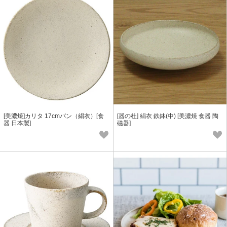
[美濃焼]カリタ 17cmパン（絹衣）[食
[器の杜] 絹衣 鉄鉢(中) [美濃焼 食器 陶
器 日本製]
磁器]