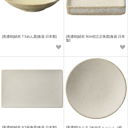
[美濃焼]絹衣 7.5めん皿[食器 日本製]
[美濃焼]絹衣 9cm切立正角皿[食器 日本
製]
[美濃焼]絹衣 9.5長角皿[食器 日本製]
[美濃焼]カリタ 14cmディッシュ（絹