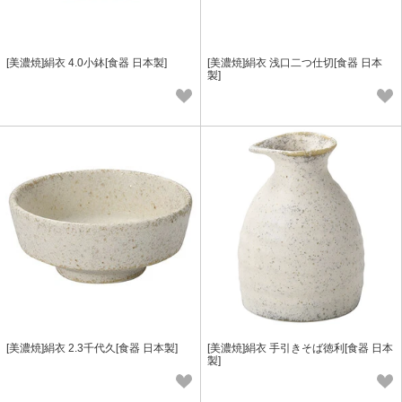
[美濃焼]絹衣 4.0小鉢[食器 日本製]
[美濃焼]絹衣 浅口二つ仕切[食器 日本
製]
[美濃焼]絹衣 2.3千代久[食器 日本製]
[美濃焼]絹衣 手引きそば徳利[食器 日本
製]