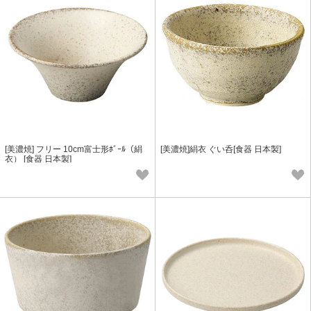
[美濃焼] フリー 10cm富士形ﾎﾞｰﾙ（絹
[美濃焼]絹衣 ぐい呑[食器 日本製]
衣） [食器 日本製]