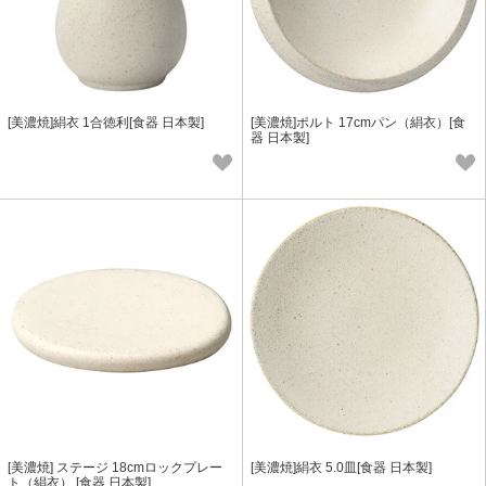
[美濃焼]絹衣 1合徳利[食器 日本製]
[美濃焼]ポルト 17cmパン（絹衣）[食
器 日本製]
[美濃焼] ステージ 18cmロックプレー
[美濃焼]絹衣 5.0皿[食器 日本製]
ト（絹衣） [食器 日本製]