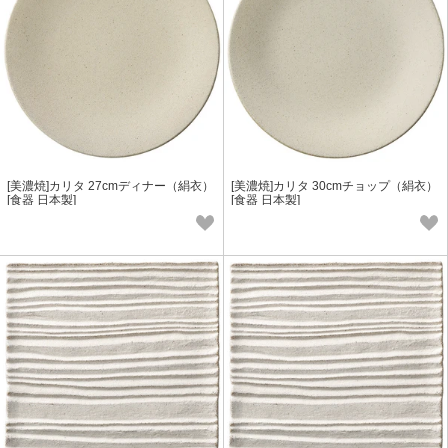
[美濃焼]カリタ 27cmディナー（絹衣）
[美濃焼]カリタ 30cmチョップ（絹衣）
[食器 日本製]
[食器 日本製]