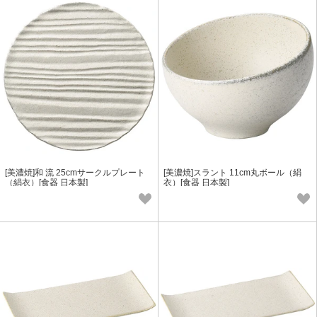
[美濃焼]和 流 25cmサークルプレート
[美濃焼]スラント 11cm丸ボール（絹
（絹衣）[食器 日本製]
衣）[食器 日本製]