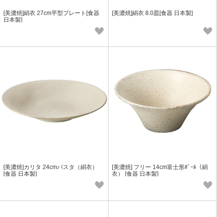
[美濃焼]絹衣 27cm平型プレート[食器
[美濃焼]絹衣 8.0皿[食器 日本製]
日本製]
[美濃焼]カリタ 24cmパスタ（絹衣）
[美濃焼] フリー 14cm富士形ﾎﾞｰﾙ（絹
[食器 日本製]
衣） [食器 日本製]