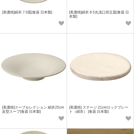
[美濃焼]絹衣 7.0皿[食器 日本製]
[美濃焼]絹衣 8.5丸浅口切立皿[食器 日
本製]
[美濃焼]スープセレクション 絹衣25cm
[美濃焼] ステージ 21cmロックプレー
反型スープ[食器 日本製]
ト（絹衣） [食器 日本製]