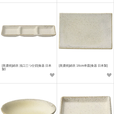
[美濃焼]絹衣 浅口三つ仕切[食器 日本
[美濃焼]絹衣 16cm串皿[食器 日本製]
製]