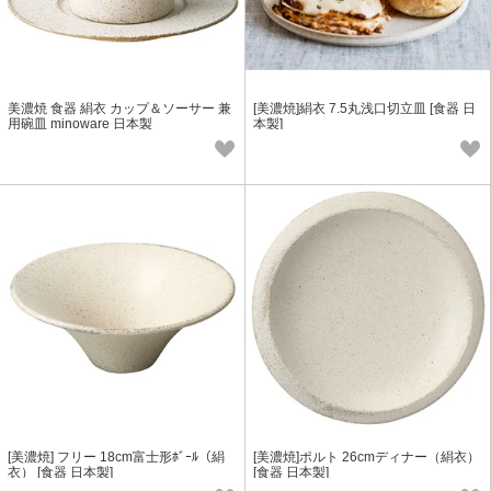
美濃焼 食器 絹衣 カップ＆ソーサー 兼
[美濃焼]絹衣 7.5丸浅口切立皿 [食器 日
用碗皿 minoware 日本製
本製]
[美濃焼] フリー 18cm富士形ﾎﾞｰﾙ（絹
[美濃焼]ポルト 26cmディナー（絹衣）
衣） [食器 日本製]
[食器 日本製]