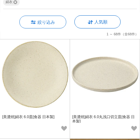
絹衣
人気順
絞り込み
1 ～ 68件
（全68件）
[美濃焼]絹衣 6.0皿[食器 日本製]
[美濃焼]絹衣 6.0丸浅口切立皿[食器 日
本製]