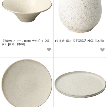
[美濃焼] フリー 24cm富士形ﾎﾞｰﾙ（絹
[美濃焼] 絹衣 玉子型湯呑 [食器 日本製]
衣） [食器 日本製]