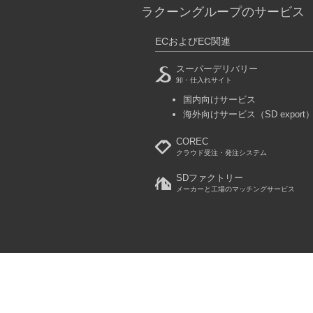
ラクーングループのサービス
ECおよびEC関連
スーパーデリバリー
卸・仕入れサイト
国内向けサービス
海外向けサービス
（SD export
COREC
クラウド受注・発注システム
SDファクトリー
メーカーと工場のマッチングサービス