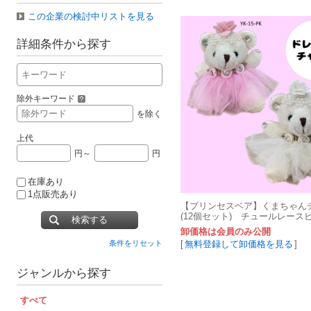
この企業の検討中リストを見る
詳細条件から探す
除外キーワード
を除く
上代
円～
円
在庫あり
1点販売あり
【プリンセスベア】くまちゃん
(12個セット) チュールレース
検索する
レス お土産キーリング
卸価格は会員のみ公開
[
無料登録して卸価格を見る
]
条件をリセット
ジャンルから探す
すべて