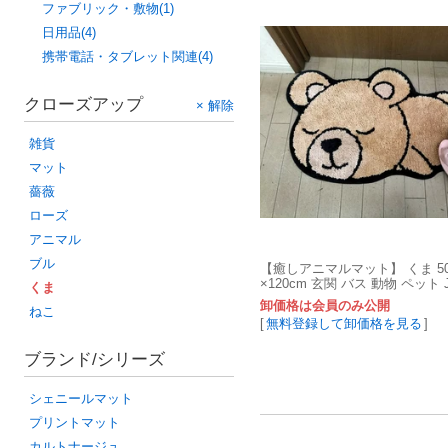
ファブリック・敷物(1)
日用品(4)
携帯電話・タブレット関連(4)
クローズアップ
× 解除
雑貨
マット
薔薇
ローズ
アニマル
ブル
【癒しアニマルマット】 くま 50×
×120cm 玄関 バス 動物 ペット 
くま
マ
卸価格は会員のみ公開
ねこ
[
無料登録して卸価格を見る
]
ブランド/シリーズ
シェニールマット
プリントマット
カルトナージュ