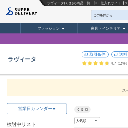
ラヴィータ(くま)の商品一覧｜卸・仕入れサイト【
この条件から
ファッション
家具・インテリア
取引条件
送料
ラヴィータ
4.7
（17件
ス
営業日カレンダー
くま
検討中リスト