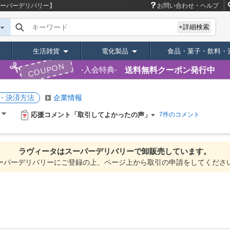
スーパーデリバリー】
お問い合わせ・ヘルプ
キーワード
+詳細検索
生活雑貨
電化製品
食品・菓子・飲料・
COUPON
送料無料クーポン発行中
入会特典
・決済方法
企業情報
応援コメント「取引してよかったの声」
）
7件のコメント
ラヴィータは
スーパーデリバリーで
卸販売しています。
ーパーデリバリーにご登録の上、ページ上から取引の申請をしてくださ