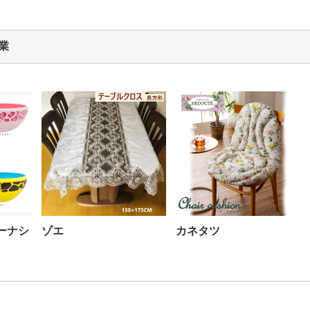
業
ーナシ
ゾエ
カネタツ