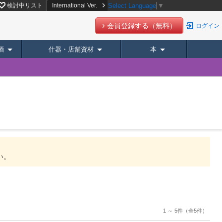
検討中リスト
International Ver.
Select Language
▼
会員登録する（無料）
ログイン
酒
什器・店舗資材
本
い。
1 ～ 5件
（全5件）