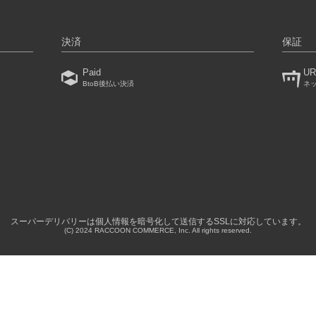
決済
保証
Paid
UR
BtoB後払い決済
ネ
）
スーパーデリバリーは個人情報を暗号化して送信するSSLに対応しています。
(C) 2024 RACCOON COMMERCE, Inc. All rights reserved.