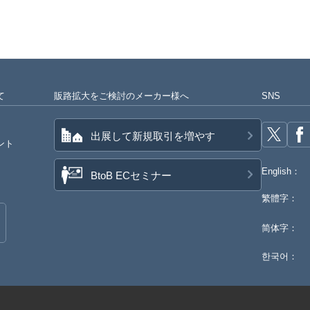
て
販路拡大をご検討のメーカー様へ
SNS
出展して新規取引を増やす
ント
English：
BtoB ECセミナー
繁體字：
简体字：
한국어：