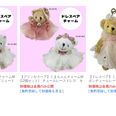
チャームM
【プリンセスベア】くまちゃんチャームM
【ドレスベア】く
ビジュード
(12個セット) チュールレースドレス キ
ボンチュールレー
ーリングお土産
ダーBIGお土産
卸価格は会員のみ公開
卸価格は会員のみ
[
無料登録して卸価格を見る
]
[
無料登録して卸