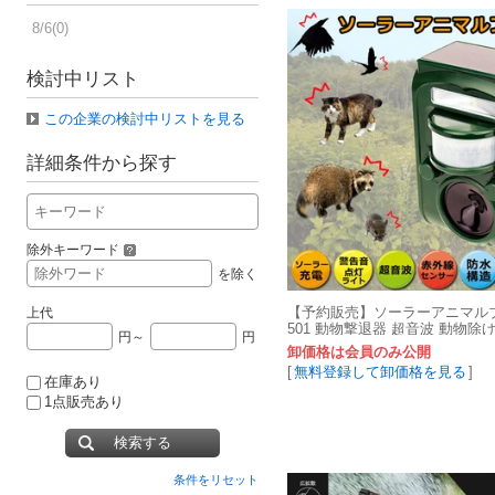
8/6(0)
検討中リスト
この企業の検討中リストを見る
詳細条件から探す
除外キーワード
を除く
【予約販売】ソーラーアニマルブ
上代
501 動物撃退器 超音波 動物除け
円～
円
ラー充電式 害獣
卸価格は会員のみ公開
[
無料登録して卸価格を見る
]
在庫あり
1点販売あり
検索する
条件をリセット