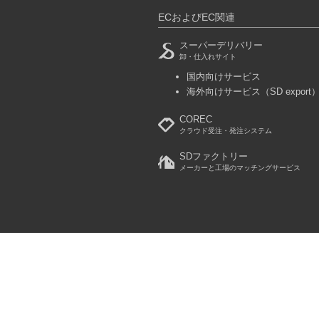
ECおよびEC関連
スーパーデリバリー
卸・仕入れサイト
国内向けサービス
海外向けサービス
（SD export
COREC
クラウド受注・発注システム
SDファクトリー
メーカーと工場のマッチングサービス