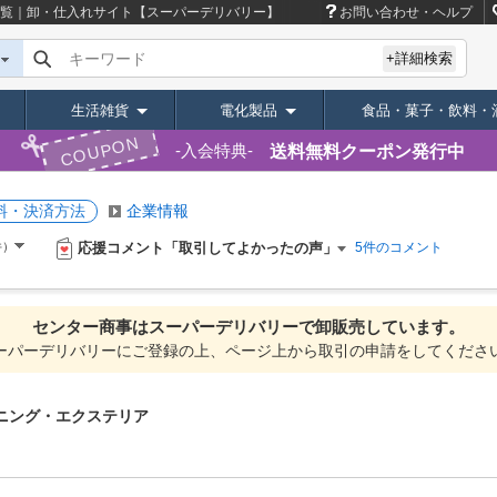
一覧｜卸・仕入れサイト【スーパーデリバリー】
お問い合わせ・ヘルプ
キーワード
+詳細検索
生活雑貨
電化製品
食品・菓子・飲料・
COUPON
送料無料クーポン発行中
入会特典
料・決済方法
企業情報
応援コメント「取引してよかったの声」
件）
5件のコメント
センター商事は
スーパーデリバリーで
卸販売しています。
ーパーデリバリーにご登録の上、ページ上から取引の申請をしてくださ
ニング・エクステリア