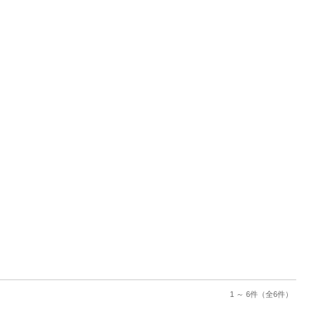
1 ～ 6件
（全6件）