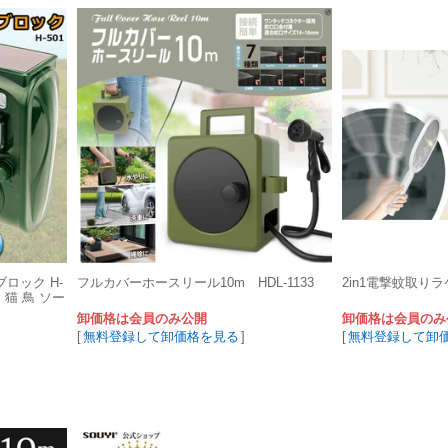
ロック H-
フルカバーホースリール10m HDL-1133
2in1電撃蚊取りラケ
 猫 鳥 ソー
卸価格は会員のみ公開
卸価格は会員のみ
[
無料登録して卸価格を見る
]
[
無料登録して卸