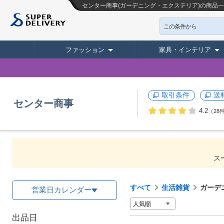
センター商事(ガーデニング・エクステリア)の商品
この条件から
ファッション
家具・インテリア
取引条件
送
センター商事
4.2
（28
ス
すべて
生活雑貨
ガーデ
営業日カレンダー
出品日