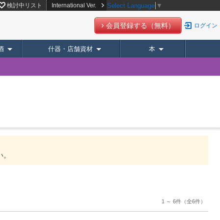
検討中リスト
International Ver.
Select Language
▼
会員登録する（無料）
ログイン
酒
什器・店舗資材
本
い。
1 ～ 6件
（全6件）