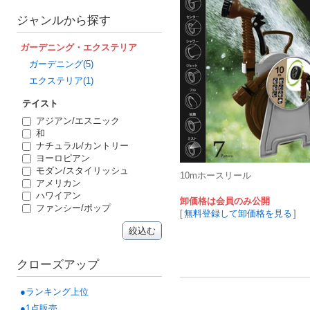
ジャンルから探す
ガーデニング・エクステリア
ガーデニング(5)
エクステリア(1)
テイスト
アジアン/エスニック
和
ナチュラル/カントリー
ヨーロピアン
モダン/スタイリッシュ
10mホースリール
アメリカン
ハワイアン
卸価格は会員のみ公開
ファンシー/ポップ
[
無料登録して卸価格を見る
]
絞込む
クローズアップ
●ランキング上位
●1点販売