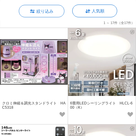
人気順
絞り込み
1 ～ 17件
（全17件）
クロミ伸縮＆調光スタンドライト HA
6畳用LEDシーリングライト HLCL-6
C5318
00（K）