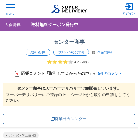
ログイン
MENU
送料無料クーポン発行中
入会特典
センター商事
取引条件
送料・決済方法
企業情報
4.2
（28件）
応援コメント「取引してよかったの声」
5件のコメント
センター商事は
スーパーデリバリーで
卸販売しています。
スーパーデリバリーにご登録の上、ページ上から取引の申請をしてく
ださい。
営業日カレンダー
●ランキング上位