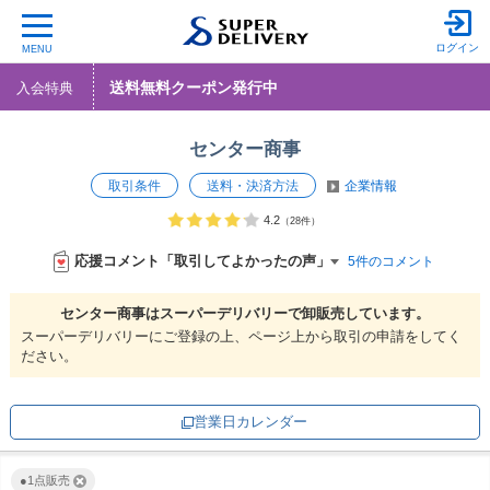
ログイン
MENU
送料無料クーポン発行中
入会特典
センター商事
取引条件
送料・決済方法
企業情報
4.2
（28件）
応援コメント「取引してよかったの声」
5件のコメント
センター商事は
スーパーデリバリーで
卸販売しています。
スーパーデリバリーにご登録の上、ページ上から取引の申請をしてく
ださい。
営業日カレンダー
●1点販売