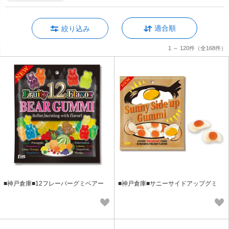
適合順
絞り込み
1 ～ 120件
（全168件）
■神戸倉庫■12フレーバーグミベアー
■神戸倉庫■サニーサイドアップグミ