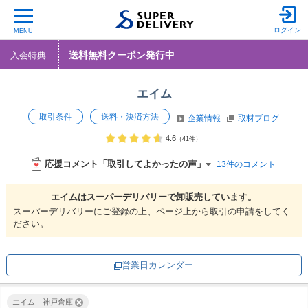
ログイン
MENU
送料無料クーポン発行中
入会特典
エイム
取引条件
送料・決済方法
企業情報
取材ブログ
4.6
（41件）
応援コメント「取引してよかったの声」
13件のコメント
エイムは
スーパーデリバリーで
卸販売しています。
スーパーデリバリーにご登録の上、ページ上から取引の申請をしてく
ださい。
営業日カレンダー
エイム 神戸倉庫