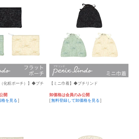
（化粧ポーチ）】◆プチ
【ミニ巾着】◆プチリンド
公開
卸価格は会員のみ公開
価格を見る
]
[
無料登録して卸価格を見る
]