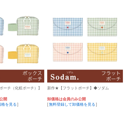
ポーチ（化粧ポーチ）】
新作★【フラットポーチ】◆ソダム
公開
卸価格は会員のみ公開
価格を見る
]
[
無料登録して卸価格を見る
]