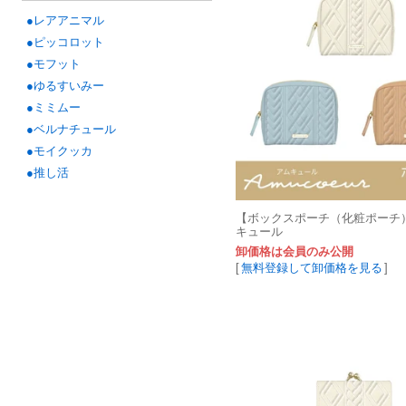
●レアアニマル
●ピッコロット
●モフット
●ゆるすいみー
●ミミムー
●ベルナチュール
●モイクッカ
●推し活
【ボックスポーチ（化粧ポーチ
キュール
卸価格は会員のみ公開
[
無料登録して卸価格を見る
]