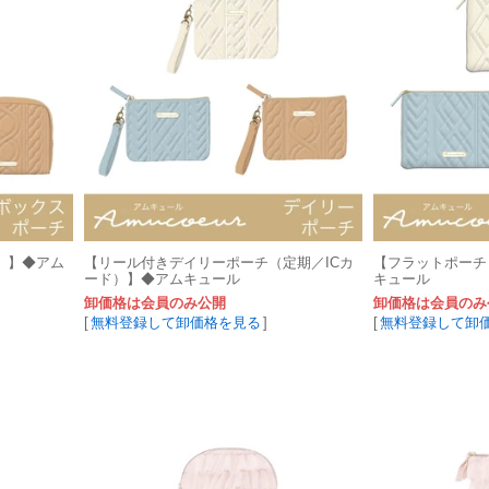
）】◆アム
【リール付きデイリーポーチ（定期／ICカ
【フラットポーチ
ード）】◆アムキュール
キュール
卸価格は会員のみ公開
卸価格は会員のみ
[
無料登録して卸価格を見る
]
[
無料登録して卸