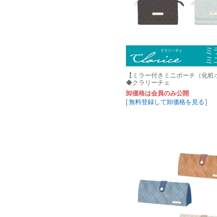
【ミラー付きミニポーチ（化粧
◆クラリーチェ
卸価格は会員のみ公開
[
無料登録して卸価格を見る
]