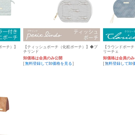
ポーチ）】
【ティッシュポーチ（化粧ポーチ）】◆プ
【ラウンドポーチ
チリンド
リーチェ
卸価格は会員のみ公開
卸価格は会員のみ
[
無料登録して卸価格を見る
]
[
無料登録して卸