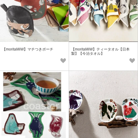
【moritaMiW】マチつきポーチ
【moritaMiW】ティータオル【日本
製】【今治タオル】