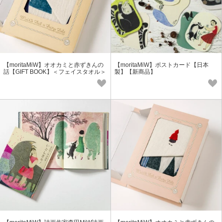
【moritaMiW】オオカミと赤ずきんの
【moritaMiW】ポストカード【日本
話【GIFT BOOK】＜フェイスタオル＞
製】【新商品】
【ギフト】