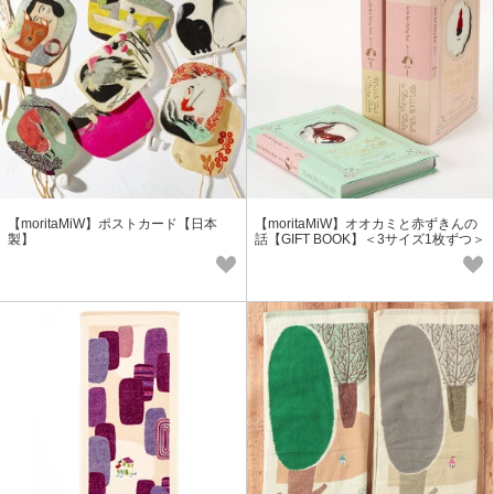
【moritaMiW】ポストカード【日本
【moritaMiW】オオカミと赤ずきんの
製】
話【GIFT BOOK】＜3サイズ1枚ずつ＞
【ギフト】