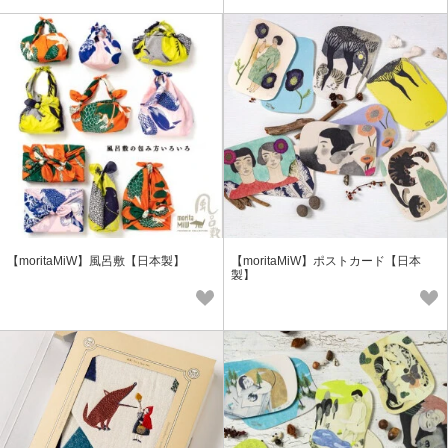
【moritaMiW】風呂敷【日本製】
【moritaMiW】ポストカード【日本
製】