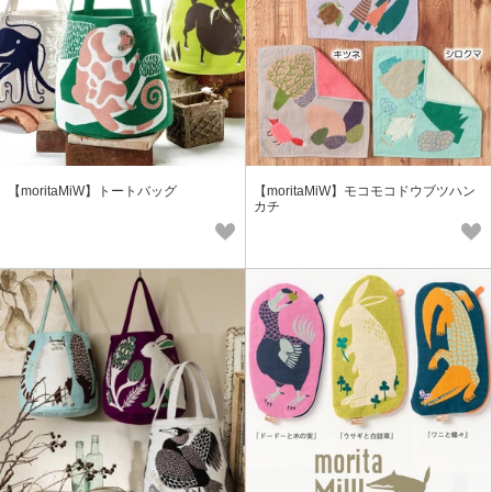
【moritaMiW】トートバッグ
【moritaMiW】モコモコドウブツハン
カチ