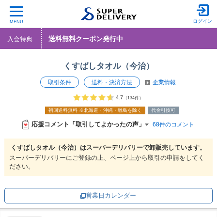
ログイン
MENU
送料無料クーポン発行中
入会特典
くすばしタオル（今治）
取引条件
送料・決済方法
企業情報
4.7
（134件）
初回送料無料
※北海道・沖縄・離島を除く
代金引換可
応援コメント「取引してよかったの声」
68件のコメント
くすばしタオル（今治）は
スーパーデリバリーで
卸販売しています。
スーパーデリバリーにご登録の上、ページ上から取引の申請をしてく
ださい。
営業日カレンダー