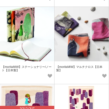
【moritaMiW】ステーショナリー/ノー
【moritaMiW】マルチクロス【日本
ト【日本製】
製】
SOLD OUT