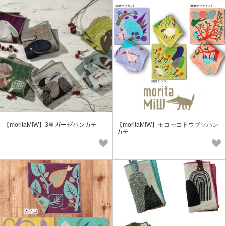
【moritaMiW】3重ガーゼハンカチ
【moritaMiW】モコモコドウブツハン
カチ