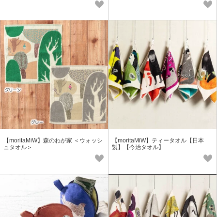
【moritaMiW】森のわが家 ＜ウォッシ
【moritaMiW】ティータオル【日本
ュタオル＞
製】【今治タオル】