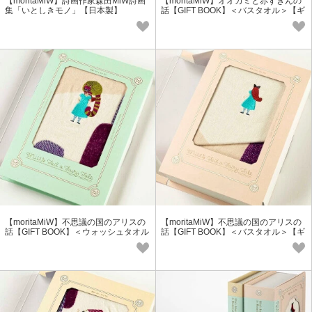
【moritaMiW】詩画作家森田MiW詩画
【moritaMiW】オオカミと赤ずきんの
集「いとしきモノ」【日本製】
話【GIFT BOOK】＜バスタオル＞【ギ
フト】
【moritaMiW】不思議の国のアリスの
【moritaMiW】不思議の国のアリスの
話【GIFT BOOK】＜ウォッシュタオル
話【GIFT BOOK】＜バスタオル＞【ギ
＞【ギフト】
フト】