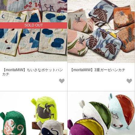
SOLD OUT
【moritaMiW】ちいさなポケットハン
【moritaMiW】3重ガーゼハンカチ
カチ