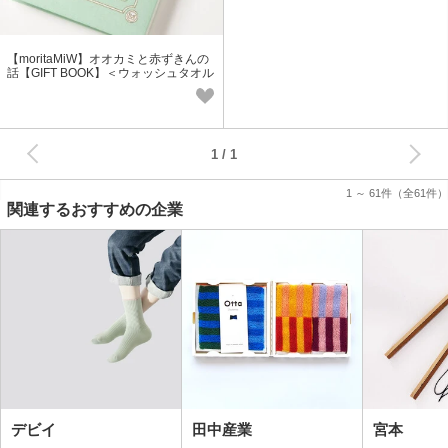
【moritaMiW】オオカミと赤ずきんの
話【GIFT BOOK】＜ウォッシュタオル
＞【ギフト】
次へ
1
1 ～ 61件
（全61件）
関連するおすすめの企業
デビイ
田中産業
宮本