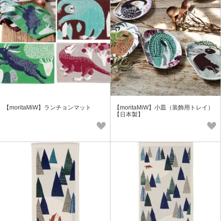
【moritaMiW】ランチョンマット
【moritaMiW】小皿（装飾用トレイ）
【日本製】