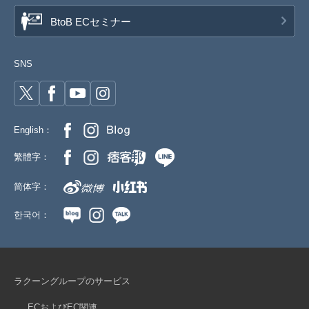
BtoB ECセミナー
SNS
English：
繁體字：
简体字：
한국어：
ラクーングループのサービス
ECおよびEC関連