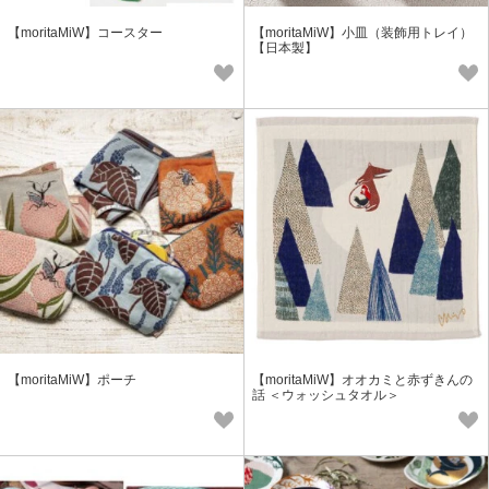
【moritaMiW】コースター
【moritaMiW】小皿（装飾用トレイ）
【日本製】
【moritaMiW】ポーチ
【moritaMiW】オオカミと赤ずきんの
話 ＜ウォッシュタオル＞