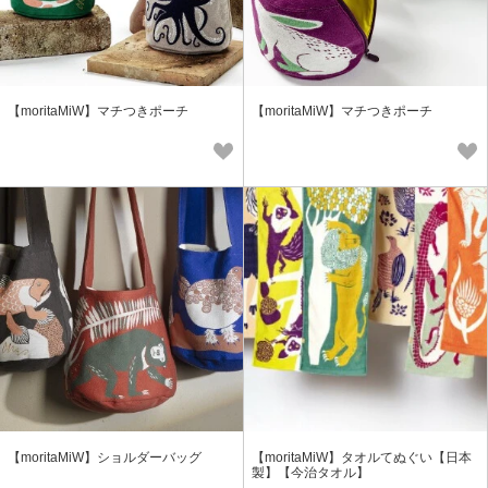
【moritaMiW】マチつきポーチ
【moritaMiW】マチつきポーチ
【moritaMiW】ショルダーバッグ
【moritaMiW】タオルてぬぐい【日本
製】【今治タオル】