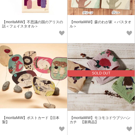
【moritaMiW】不思議の国のアリスの
【moritaMiW】森のわが家 ＜バスタオ
話＜フェイスタオル＞
ル＞
SOLD OUT
【moritaMiW】ポストカード【日本
【moritaMiW】モコモコドウブツハン
製】
カチ 【新商品】