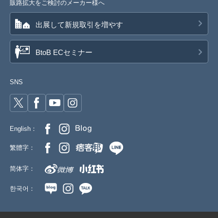
販路拡大をご検討のメーカー様へ
出展して新規取引を増やす
BtoB ECセミナー
SNS
English：
繁體字：
简体字：
한국어：