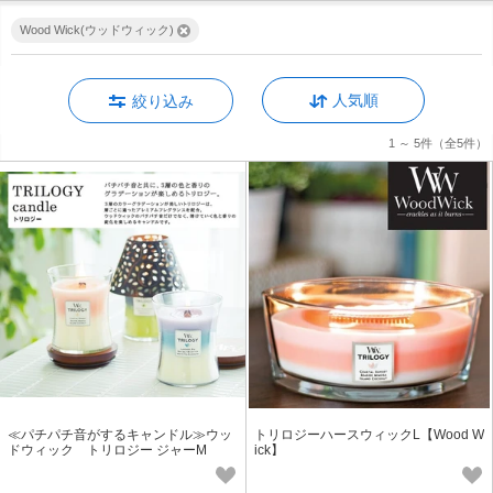
Wood Wick(ウッドウィック)
人気順
絞り込み
1 ～ 5件
（全5件）
≪パチパチ音がするキャンドル≫ウッ
トリロジーハースウィックL【Wood W
ドウィック トリロジー ジャーM
ick】