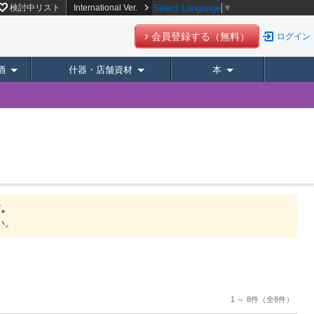
検討中リスト
International Ver.
Select Language
▼
会員登録する（無料）
ログイン
酒
什器・店舗資材
本
す。
い。
1 ～ 8件
（全8件）