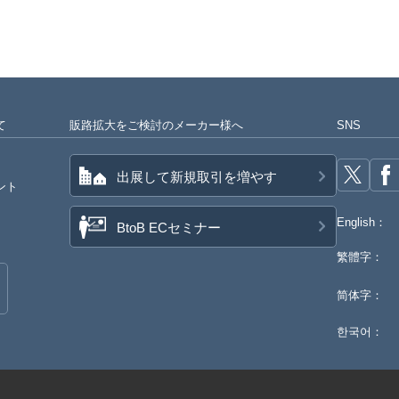
て
販路拡大をご検討のメーカー様へ
SNS
出展して新規取引を増やす
ント
English：
BtoB ECセミナー
繁體字：
简体字：
한국어：