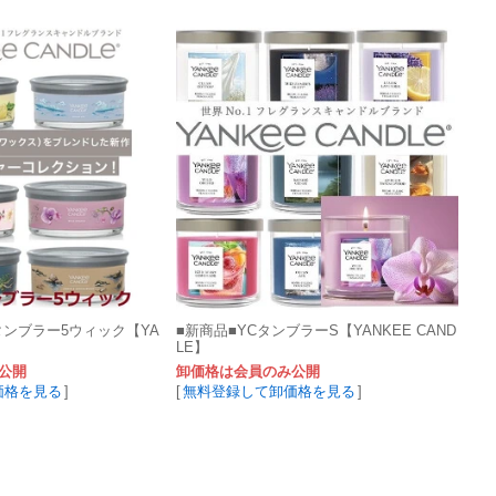
タンブラー5ウィック【YA
■新商品■YCタンブラーS【YANKEE CAND
LE】
公開
卸価格は会員のみ公開
価格を見る
]
[
無料登録して卸価格を見る
]