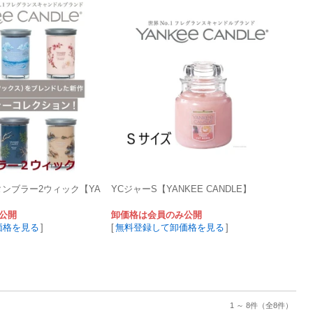
タンブラー2ウィック【YA
YCジャーS【YANKEE CANDLE】
公開
卸価格は会員のみ公開
価格を見る
]
[
無料登録して卸価格を見る
]
1 ～ 8件
（全8件）