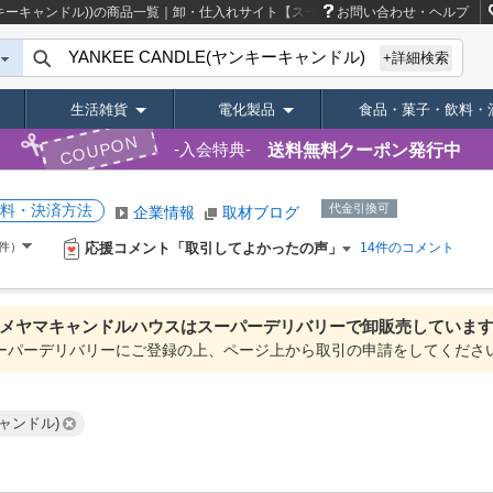
(ヤンキーキャンドル))の商品一覧｜卸・仕入れサイト【スーパーデリバリー】
お問い合わせ・ヘルプ
+詳細検索
生活雑貨
電化製品
食品・菓子・飲料・
COUPON
送料無料クーポン発行中
入会特典
料・決済方法
代金引換可
企業情報
取材ブログ
応援コメント「取引してよかったの声」
8件）
14件のコメント
メヤマキャンドルハウスは
スーパーデリバリーで
卸販売していま
ーパーデリバリーにご登録の上、ページ上から取引の申請をしてくださ
キャンドル)