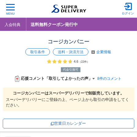
ログイン
MENU
送料無料クーポン発行中
入会特典
コージカンパニー
取引条件
送料・決済方法
企業情報
4.6
（22件）
代金引換可
応援コメント「取引してよかったの声」
8件のコメント
コージカンパニーは
スーパーデリバリーで
卸販売しています。
スーパーデリバリーにご登録の上、ページ上から取引の申請をしてく
ださい。
営業日カレンダー