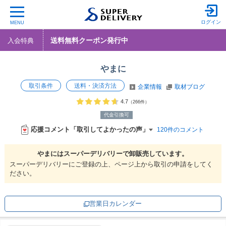
ログイン
MENU
送料無料クーポン発行中
入会特典
やまに
取引条件
送料・決済方法
企業情報
取材ブログ
4.7
（266件）
代金引換可
応援コメント「取引してよかったの声」
120件のコメント
やまには
スーパーデリバリーで
卸販売しています。
スーパーデリバリーにご登録の上、ページ上から取引の申請をしてく
ださい。
営業日カレンダー