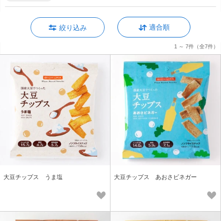
適合順
絞り込み
1 ～ 7件
（全7件）
大豆チップス うま塩
大豆チップス あおさビネガー