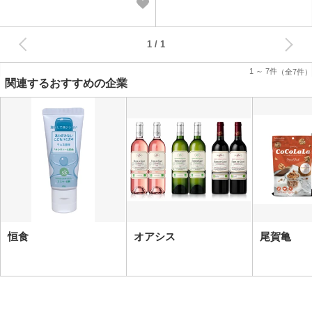
次へ
1
1 ～ 7件
（全7件）
関連するおすすめの企業
恒食
オアシス
尾賀亀