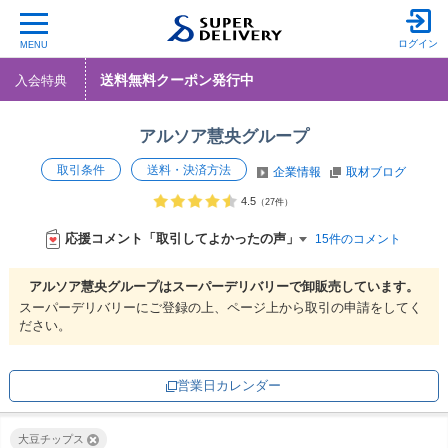
ログイン
MENU
送料無料クーポン発行中
入会特典
アルソア慧央グループ
取引条件
送料・決済方法
企業情報
取材ブログ
4.5
（27件）
応援コメント「取引してよかったの声」
15件のコメント
アルソア慧央グループは
スーパーデリバリーで
卸販売しています。
スーパーデリバリーにご登録の上、ページ上から取引の申請をしてく
ださい。
営業日カレンダー
大豆チップス