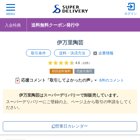
ログイン
MENU
送料無料クーポン発行中
入会特典
伊万里陶芸
取引条件
送料・決済方法
企業情報
4.6
（12件）
初回送料無料
代金引換可
応援コメント「取引してよかったの声」
6件のコメント
伊万里陶芸は
スーパーデリバリーで
卸販売しています。
スーパーデリバリーにご登録の上、ページ上から取引の申請をしてく
ださい。
営業日カレンダー