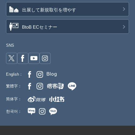
出展して新規取引を増やす
BtoB ECセミナー
SNS
English：
繁體字：
简体字：
한국어：