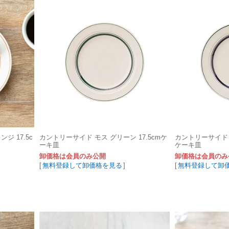
ジ 17.5c
カントリーサイド モス グリーン 17.5cmケ
カントリーサイド ネ
ーキ皿
ケーキ皿
卸価格は会員のみ公開
卸価格は会員のみ
[
無料登録して卸価格を見る
]
[
無料登録して卸