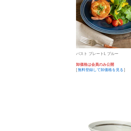
パスト プレートL ブルー
卸価格は会員のみ公開
[
無料登録して卸価格を見る
]