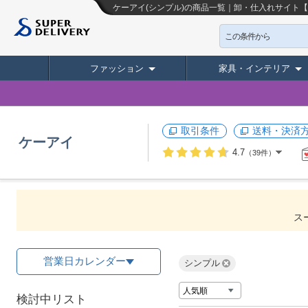
ケーアイ(シンプル)の商品一覧｜卸・仕入れサイト
この条件から
ファッション
家具・インテリア
取引条件
送料・決済
ケーアイ
4.7
（39件）
ス
営業日カレンダー
シンプル
検討中リスト