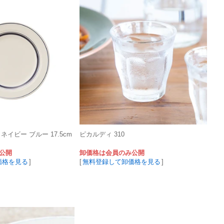
イビー ブルー 17.5cm
ピカルディ 310
公開
卸価格は会員のみ公開
価格を見る
]
[
無料登録して卸価格を見る
]