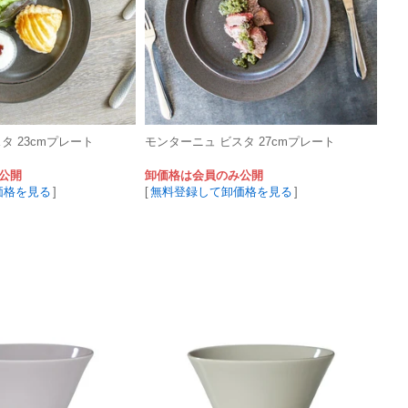
タ 23cmプレート
モンターニュ ビスタ 27cmプレート
公開
卸価格は会員のみ公開
価格を見る
]
[
無料登録して卸価格を見る
]