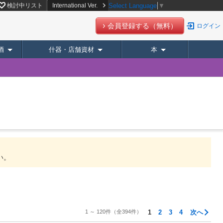
検討中リスト
International Ver.
Select Language
▼
会員登録する（無料）
ログイン
酒
什器・店舗資材
本
い。
1 ～ 120件
（全394件）
1
2
3
4
次へ