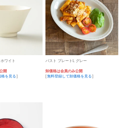
ル ホワイト
パスト プレートL グレー
公開
卸価格は会員のみ公開
価格を見る
]
[
無料登録して卸価格を見る
]