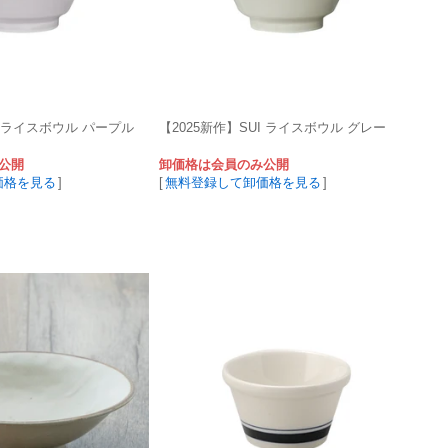
I ライスボウル パープル
【2025新作】SUI ライスボウル グレー
公開
卸価格は会員のみ公開
価格を見る
]
[
無料登録して卸価格を見る
]