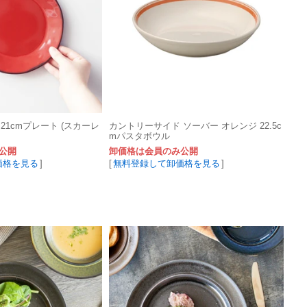
ー 21cmプレート (スカーレ
カントリーサイド ソーバー オレンジ 22.5c
mパスタボウル
公開
卸価格は会員のみ公開
価格を見る
]
[
無料登録して卸価格を見る
]