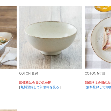
COTON 飯碗
COTON 5寸皿
卸価格は会員のみ公開
卸価格は会員のみ
[
無料登録して卸価格を見る
]
[
無料登録して卸