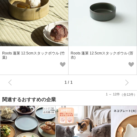
Roots 蓬莱 12.5cmスタックボウル (竹
Roots 蓬莱 12.5cmスタックボウル (苔
葉)
衣)
次へ
1
1 ～ 12件
（全12件）
関連するおすすめの企業