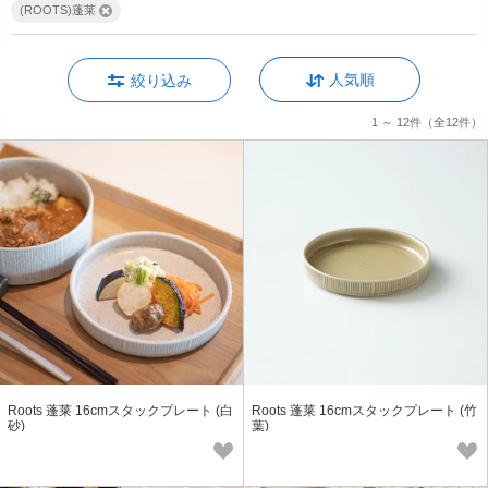
(ROOTS)蓬莱
人気順
絞り込み
1 ～ 12件
（全12件）
Roots 蓬莱 16cmスタックプレート (白
Roots 蓬莱 16cmスタックプレート (竹
砂)
葉)