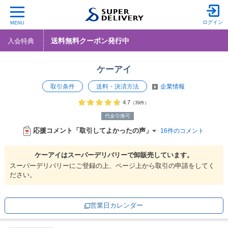
ログイン
MENU
送料無料クーポン発行中
入会特典
ケーアイ
取引条件
送料・決済方法
企業情報
4.7
（39件）
代金引換可
応援コメント「取引してよかったの声」
16件のコメント
ケーアイは
スーパーデリバリーで
卸販売しています。
スーパーデリバリーにご登録の上、ページ上から取引の申請をしてく
ださい。
営業日カレンダー