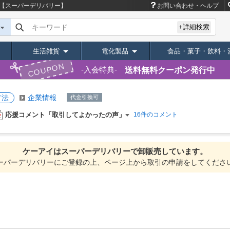
ト【スーパーデリバリー】
お問い合わせ・ヘルプ
キーワード
+詳細検索
生活雑貨
電化製品
食品・菓子・飲料・
COUPON
送料無料クーポン発行中
入会特典
方法
企業情報
代金引換可
応援コメント「取引してよかったの声」
16件のコメント
ケーアイは
スーパーデリバリーで
卸販売しています。
ーパーデリバリーにご登録の上、ページ上から取引の申請をしてくださ