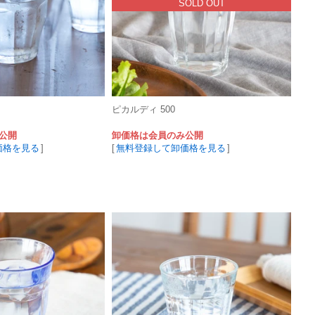
SOLD OUT
ピカルディ 500
公開
卸価格は会員のみ公開
価格を見る
]
[
無料登録して卸価格を見る
]