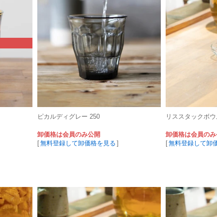
ピカルディグレー 250
リススタックボウル
卸価格は会員のみ公開
卸価格は会員のみ
[
無料登録して卸価格を見る
]
[
無料登録して卸