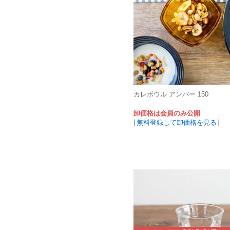
カレボウル アンバー 150
卸価格は会員のみ公開
[
無料登録して卸価格を見る
]