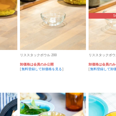
S
リススタックボウル 200
リススタックボウル
卸価格は会員のみ公開
卸価格は会員のみ
[
無料登録して卸価格を見る
]
[
無料登録して卸