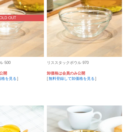
OLD OUT
 500
リススタックボウル 970
公開
卸価格は会員のみ公開
価格を見る
]
[
無料登録して卸価格を見る
]