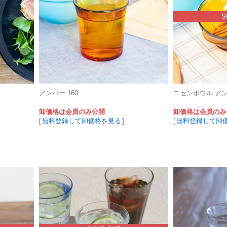
S
アンバー 160
ニセンボウル アンバ
卸価格は会員のみ公開
卸価格は会員のみ
[
無料登録して卸価格を見る
]
[
無料登録して卸