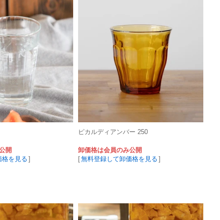
ピカルディアンバー 250
公開
卸価格は会員のみ公開
価格を見る
]
[
無料登録して卸価格を見る
]