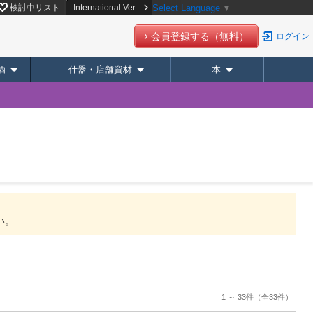
検討中リスト
International Ver.
Select Language
▼
会員登録する（無料）
ログイン
酒
什器・店舗資材
本
い。
1 ～ 33件
（全33件）