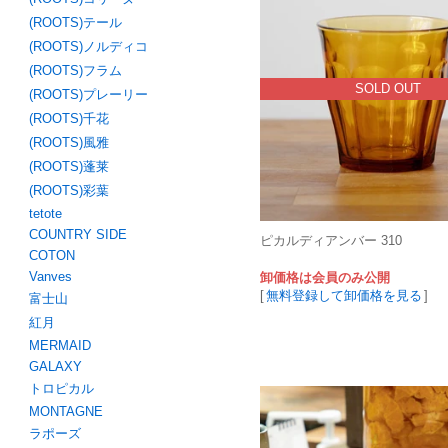
(ROOTS)テール
(ROOTS)ノルディコ
(ROOTS)フラム
SOLD OUT
(ROOTS)プレーリー
(ROOTS)千花
(ROOTS)風雅
(ROOTS)蓬莱
(ROOTS)彩葉
tetote
COUNTRY SIDE
ピカルディアンバー 310
COTON
Vanves
卸価格は会員のみ公開
[
無料登録して卸価格を見る
]
富士山
紅月
MERMAID
GALAXY
トロピカル
MONTAGNE
ラポーズ