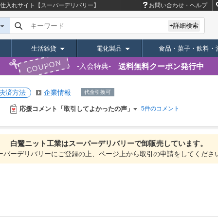
・仕入れサイト【スーパーデリバリー】
お問い合わせ・ヘルプ
キーワード
+詳細検索
生活雑貨
電化製品
食品・菓子・飲料・
COUPON
送料無料クーポン発行中
入会特典
決済方法
企業情報
代金引換可
応援コメント「取引してよかったの声」
5件のコメント
白鷺ニット工業は
スーパーデリバリーで
卸販売しています。
ーパーデリバリーにご登録の上、ページ上から取引の申請をしてくださ