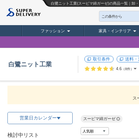
白鷺ニット工業(スーピマ綿ガーゼ)の商品一覧｜卸
この条件から
ファッション
家具・インテリア
取引条件
送料・
白鷺ニット工業
4.6
（8件）
ス
営業日カレンダー
スーピマ綿ガーゼ
検討中リスト