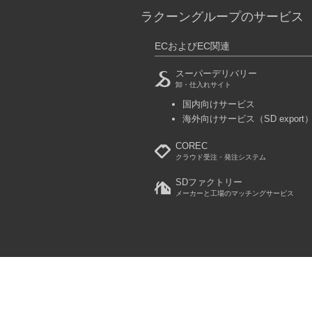
ラクーングループのサービス
ECおよびEC関連
スーパーデリバリー
卸・仕入れサイト
国内向けサービス
海外向けサービス
（SD export
COREC
クラウド受注・発注システム
SDファクトリー
メーカーと工場のマッチングサービス