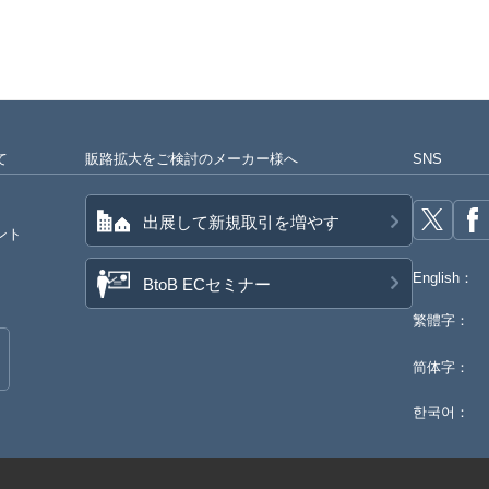
て
販路拡大をご検討のメーカー様へ
SNS
出展して新規取引を増やす
ント
English：
BtoB ECセミナー
繁體字：
简体字：
한국어：