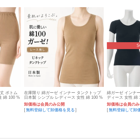
S
分丈 ボトム
在庫限り 綿ガーゼ インナー タンクトップ
綿ガーゼ インナー
綿 100 %
日本製 シンプル レディース 女性 綿 100 %
ディース 女性 綿 1
コットン G9160K-RT
RT
卸価格は会員のみ公開
卸価格は会員のみ
[
無料登録して卸価格を見る
]
[
無料登録して卸