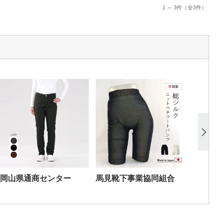
1 ～ 3件
（全3件）
岡山県通商センター
馬見靴下事業協同組合