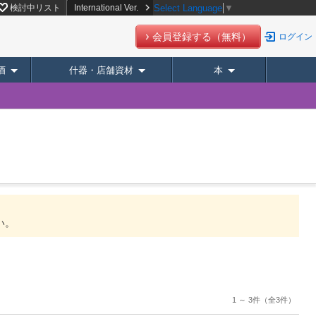
検討中リスト
International Ver.
Select Language
▼
会員登録する（無料）
ログイン
酒
什器・店舗資材
本
い。
1 ～ 3件
（全3件）