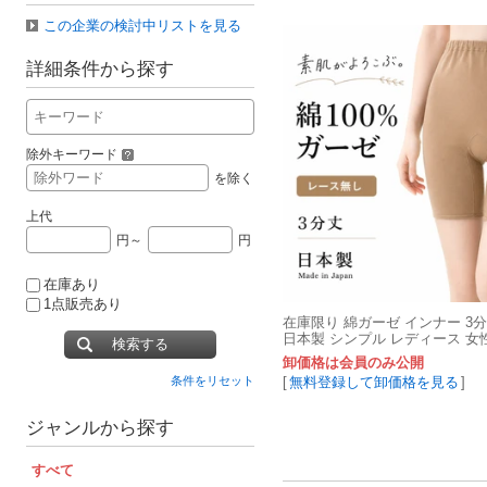
この企業の検討中リストを見る
詳細条件から探す
除外キーワード
を除く
上代
円～
円
在庫あり
1点販売あり
在庫限り 綿ガーゼ インナー 3
日本製 シンプル レディース 女性 
検索する
コットン G9165K-RT
卸価格は会員のみ公開
[
無料登録して卸価格を見る
]
条件をリセット
ジャンルから探す
すべて