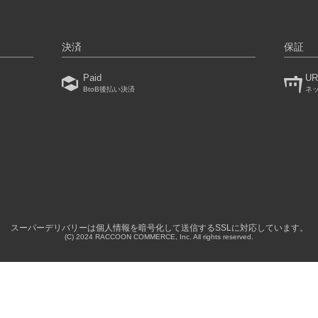
決済
保証
Paid
UR
BtoB後払い決済
ネ
）
スーパーデリバリーは個人情報を暗号化して送信するSSLに対応しています。
(C) 2024 RACCOON COMMERCE, Inc. All rights reserved.