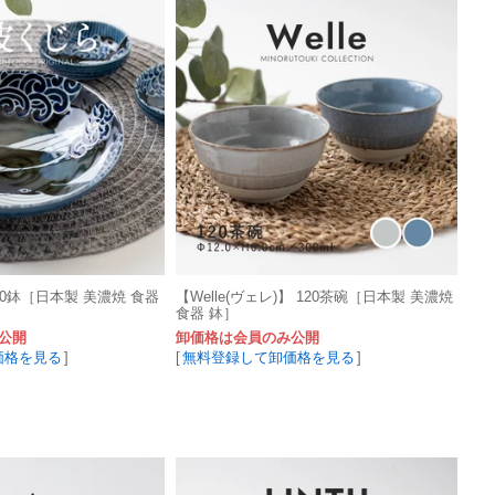
0鉢［日本製 美濃焼 食器
【Welle(ヴェレ)】 120茶碗［日本製 美濃焼
食器 鉢］
公開
卸価格は会員のみ公開
価格を見る
]
[
無料登録して卸価格を見る
]