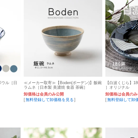
スボウル［日
≪メーカー取寄≫【Boden(ボーデン)】飯碗
【白波くじら】18
ラムネ［日本製 美濃焼 食器 茶碗］
］オリジナル
卸価格は会員のみ公開
卸価格は会員のみ
[
無料登録して卸価格を見る
]
[
無料登録して卸