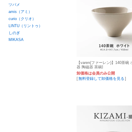
ツバメ
amis（アミ）
curio（クリオ）
LINTU（リントゥ）
しのぎ
MIKASA
【varen(ファーレン)】140茶碗
器 陶磁器 茶碗]
卸価格は会員のみ公開
[
無料登録して卸価格を見る
]