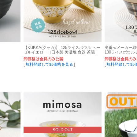
【KUKKA(クッカ)】 125ライスボウル ヘー
廃番≪メーカー取寄
ゼルイエロー［日本製 美濃焼 食器 茶碗］
130ライスボウル
オリジナル
濃焼 食器 茶碗］
卸価格は会員のみ公開
卸価格は会員のみ
[
無料登録して卸価格を見る
]
[
無料登録して卸
SOLD OUT