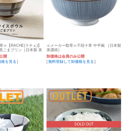
≫【RACHE(ラチェ)】
≪メーカー取寄≫千段十草 中平碗 ［日本製
 黒ごまプリン［日本製 美
美濃焼］
公開
卸価格は会員のみ公開
価格を見る
]
[
無料登録して卸価格を見る
]
SOLD OUT