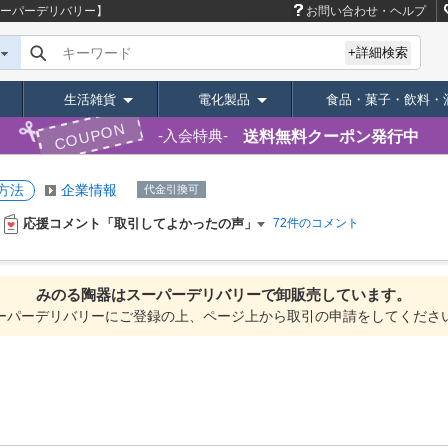
スーパーデリバリー】
お問い合わせ・ヘルプ
キーワード
+詳細検索
生活雑貨
電化製品
食品・菓子・飲料・
COUPON
送料無料クーポン発行中
入会特典
方法
企業情報
代金引換可
応援コメント「取引してよかったの声」
72件のコメント
みのる陶器は
スーパーデリバリーで
卸販売しています。
ーパーデリバリーにご登録の上、ページ上から取引の申請をしてくださ