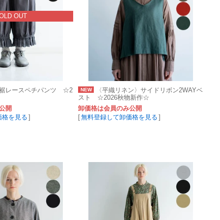
OLD OUT
裾レースペチパンツ ☆2
〈平織リネン〉サイドリボン2WAYベ
NEW
スト ☆2026秋物新作☆
公開
卸価格は会員のみ公開
価格を見る
]
[
無料登録して卸価格を見る
]