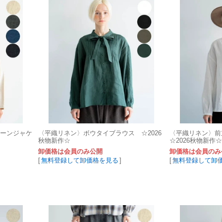
ルーンジャケ
〈平織リネン〉ボウタイブラウス ☆2026
〈平織リネン〉
秋物新作☆
☆2026秋物新作☆
卸価格は会員のみ公開
卸価格は会員のみ
[
無料登録して卸価格を見る
]
[
無料登録して卸