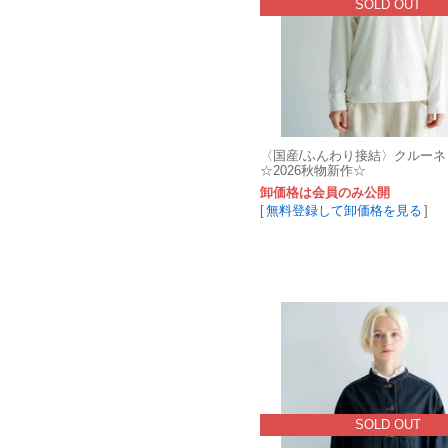
SOLD OUT
〈国産/ふんわり接結〉クルー
☆2026秋物新作☆
卸価格は会員のみ公開
[
無料登録して卸価格を見る
]
SOLD OUT