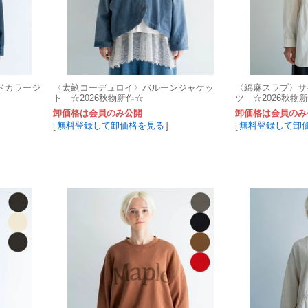
ドカラージ
〈太畝コーデュロイ〉バルーンジャケッ
〈綿麻スラブ〉サ
ト ☆2026秋物新作☆
ツ ☆2026秋物
卸価格は会員のみ公開
卸価格は会員のみ
[
無料登録して卸価格を見る
]
[
無料登録して卸