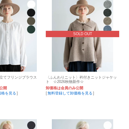
SOLD OUT
前立てフリンジブラウス
〈ふんわりニット〉衿付きニットジャケッ
ト ☆2026秋物新作☆
公開
卸価格は会員のみ公開
価格を見る
]
[
無料登録して卸価格を見る
]