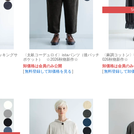
S
ッキングサ
〈太畝コーデュロイ〉istaパンツ（後パッチ
〈麻調コットン〉
ポケット） ☆2026秋物新作☆
026秋物新作☆
卸価格は会員のみ公開
卸価格は会員のみ
[
無料登録して卸価格を見る
]
[
無料登録して卸