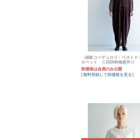
〈細畝コーデュロイ〉ベストド
ロペット ☆2026秋物新作☆
卸価格は会員のみ公開
[
無料登録して卸価格を見る
]