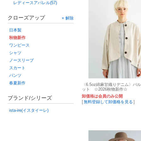
レディースアパレル(57)
クローズアップ
× 解除
日本製
秋物新作
ワンピース
シャツ
ノースリーブ
スカート
パンツ
春夏新作
〈6.5oz綿麻甘織りデニム〉バ
ット ☆2026秋物新作☆
卸価格は会員のみ公開
ブランド/シリーズ
[
無料登録して卸価格を見る
]
ista-ire(イスタイーレ)