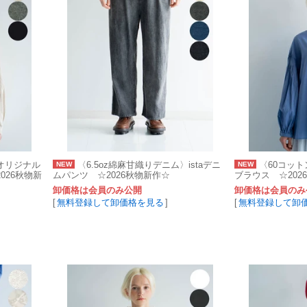
オリジナル
〈6.5oz綿麻甘織りデニム〉istaデニ
〈60コッ
NEW
NEW
026秋物新
ムパンツ ☆2026秋物新作☆
ブラウス ☆202
卸価格は会員のみ公開
卸価格は会員のみ
[
無料登録して卸価格を見る
]
[
無料登録して卸