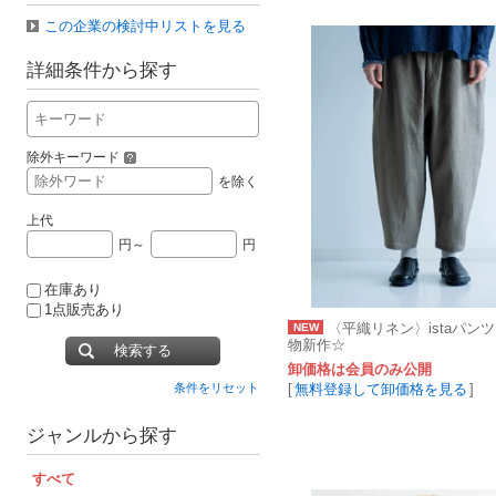
この企業の検討中リストを見る
詳細条件から探す
除外キーワード
を除く
上代
円～
円
在庫あり
1点販売あり
〈平織リネン〉istaパンツ
NEW
物新作☆
検索する
卸価格は会員のみ公開
[
無料登録して卸価格を見る
]
条件をリセット
ジャンルから探す
すべて