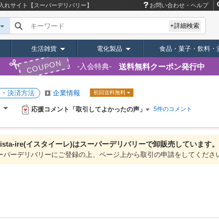
卸・仕入れサイト【スーパーデリバリー】
お問い合わせ・ヘルプ
キーワード
+詳細検索
生活雑貨
電化製品
食品・菓子・飲料・
COUPON
送料無料クーポン発行中
入会特典
料・決済方法
企業情報
初回送料無料
応援コメント「取引してよかったの声」
）
5件のコメント
ista-ire(イスタイーレ)は
スーパーデリバリーで
卸販売しています。
ーパーデリバリーにご登録の上、ページ上から取引の申請をしてくださ