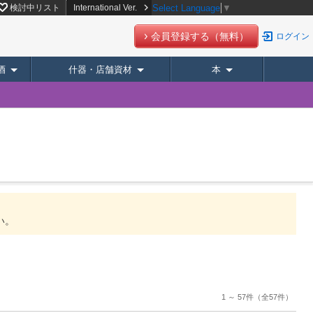
検討中リスト
International Ver.
Select Language
▼
会員登録する（無料）
ログイン
酒
什器・店舗資材
本
い。
1 ～ 57件
（全57件）