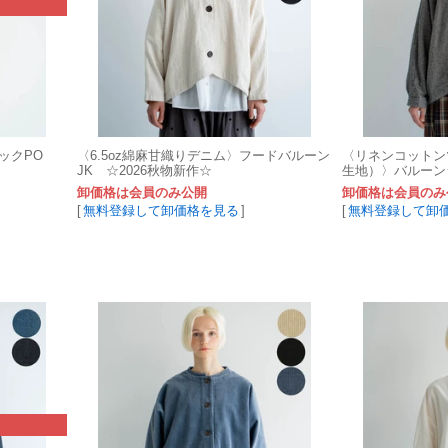
ネックPO
〈6.5oz綿麻甘織りデニム〉フードバルーン
〈リネンコットン
JK ☆2026秋物新作☆
生地）〉バルーン
新作☆
卸価格は会員のみ公開
卸価格は会員のみ
[
無料登録して卸価格を見る
]
[
無料登録して卸