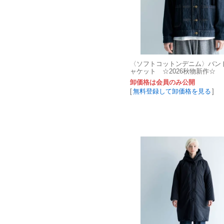
〈ソフトコットンデニム〉バン
ャケット ☆2026秋物新作☆
卸価格は会員のみ公開
[
無料登録して卸価格を見る
]