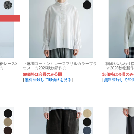
裾レース2
〈麻調コットン〉レースフリルカラーブラ
〈国産/ふんわり
作☆
ウス ☆2026秋物新作☆
☆2026秋物新
卸価格は会員のみ公開
卸価格は会員のみ
[
無料登録して卸価格を見る
]
[
無料登録して卸