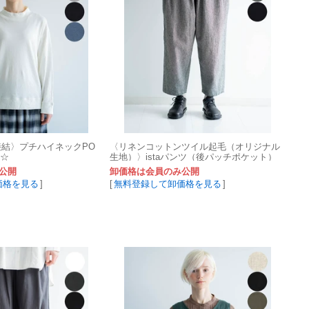
接結〉プチハイネックPO
〈リネンコットンツイル起毛（オリジナル
作☆
生地）〉istaパンツ（後パッチポケット）
☆2026秋物新作☆
公開
卸価格は会員のみ公開
価格を見る
]
[
無料登録して卸価格を見る
]