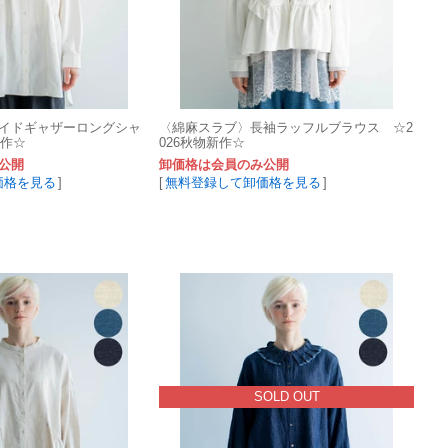
イドギャザーロングシャ
〈綿麻スラブ〉長袖ラッフルブラウス ☆2
新作☆
026秋物新作☆
公開
卸価格は会員のみ公開
価格を見る
]
[
無料登録して卸価格を見る
]
SOLD OUT