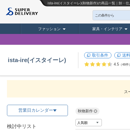
ista-ire(イスタイーレ)(秋物新作)の商品一覧｜
この条件から
ファッション
家具・インテリア
取引条件
送
ista-ire(イスタイーレ)
4.5
（48件
ス
営業日カレンダー
秋物新作
検討中リスト