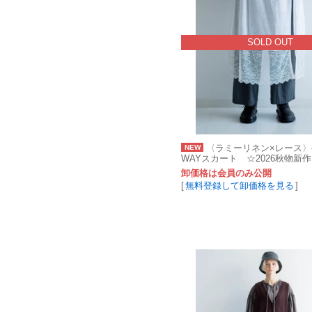
SOLD OUT
〈ラミーリネン×レース〉
NEW
WAYスカート ☆2026秋物新
卸価格は会員のみ公開
[
無料登録して卸価格を見る
]