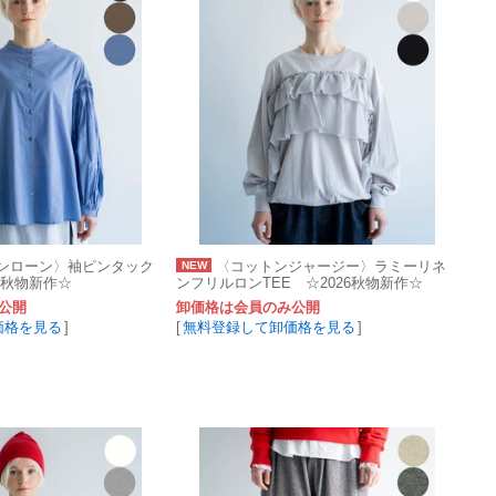
トンローン〉袖ピンタック
〈コットンジャージー〉ラミーリネ
NEW
6秋物新作☆
ンフリルロンTEE ☆2026秋物新作☆
公開
卸価格は会員のみ公開
価格を見る
]
[
無料登録して卸価格を見る
]