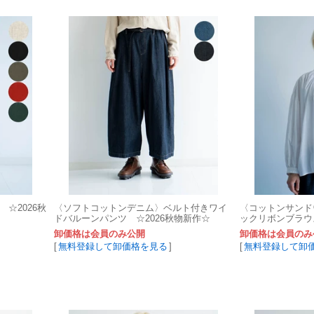
 ☆2026秋
〈ソフトコットンデニム〉ベルト付きワイ
〈コットンサンド
ドバルーンパンツ ☆2026秋物新作☆
ックリボンブラウ
卸価格は会員のみ公開
卸価格は会員のみ
[
無料登録して卸価格を見る
]
[
無料登録して卸