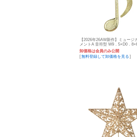
【2026年26AW新作】ミュー
メントA 音符型 W9．5×D0．8×H
入 XO001143-zzz
卸価格は会員のみ公開
[
無料登録して卸価格を見る
]