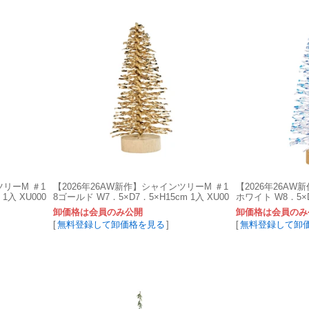
ツリーM ＃1
【2026年26AW新作】シャインツリーM ＃1
【2026年26AW
1入 XU000
8ゴールド W7．5×D7．5×H15cm 1入 XU00
ホワイト W8．5×D8
0884-018
885-001
卸価格は会員のみ公開
卸価格は会員のみ
[
無料登録して卸価格を見る
]
[
無料登録して卸