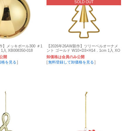
SOLD OUT
新作】メッキボール300 ＃1
【2026年26AW新作】ツリーベルオーナメ
入 XB008350-018
ント ゴールド W10×D3×H14．1cm 1入 XO
001137-zzz
公開
卸価格は会員のみ公開
価格を見る
]
[
無料登録して卸価格を見る
]