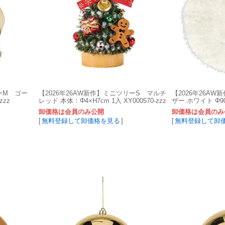
ーM ゴー
【2026年26AW新作】ミニツリーS マルチ
【2026年26A
zzz
レッド 本体：Φ4×H7cm 1入 XY000570-zzz
ザー ホワイト Φ90c
卸価格は会員のみ公開
卸価格は会員のみ
[
無料登録して卸価格を見る
]
[
無料登録して卸