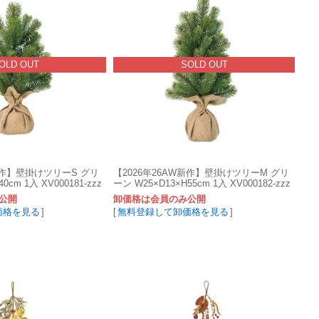
OLD OUT
SOLD OUT
W新作】壁掛けツリーS グリ
【2026年26AW新作】壁掛けツリーM グリ
0cm 1入 XV000181-zzz
ーン W25×D13×H55cm 1入 XV000182-zzz
公開
卸価格は会員のみ公開
価格を見る
]
[
無料登録して卸価格を見る
]