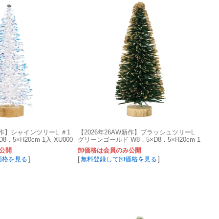
新作】シャインツリーL ＃1
【2026年26AW新作】ブラッシュツリーL
．5×H20cm 1入 XU000
グリーンゴールド W8．5×D8．5×H20cm 1
入 XU000886-zzz
公開
卸価格は会員のみ公開
価格を見る
]
[
無料登録して卸価格を見る
]