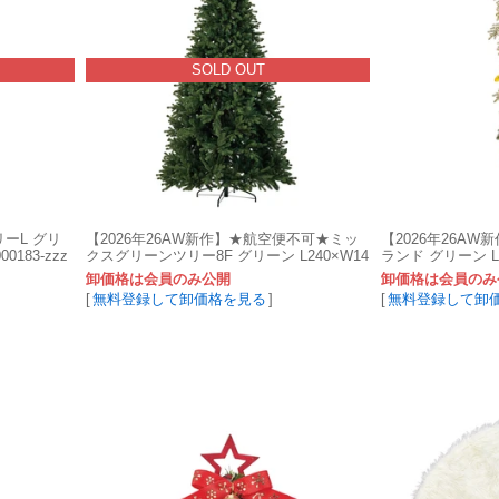
SOLD OUT
リーL グリ
【2026年26AW新作】★航空便不可★ミッ
【2026年26A
0183-zzz
クスグリーンツリー8F グリーン L240×W14
ランド グリーン L15
0cm 1入 XV005800-zzz
61-zzz
卸価格は会員のみ公開
卸価格は会員のみ
[
無料登録して卸価格を見る
]
[
無料登録して卸