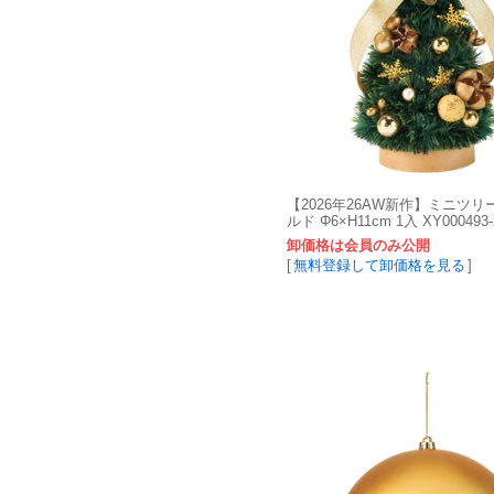
【2026年26AW新作】ミニツリ
ルド Φ6×H11cm 1入 XY000493-
卸価格は会員のみ公開
[
無料登録して卸価格を見る
]