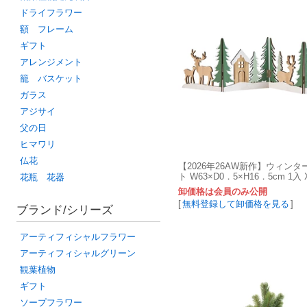
ドライフラワー
額 フレーム
ギフト
アレンジメント
籠 バスケット
ガラス
アジサイ
父の日
ヒマワリ
仏花
【2026年26AW新作】ウィン
ト W63×D0．5×H16．5cm 1入 X
花瓶 花器
zz
卸価格は会員のみ公開
[
無料登録して卸価格を見る
]
ブランド/シリーズ
アーティフィシャルフラワー
アーティフィシャルグリーン
観葉植物
ギフト
ソープフラワー