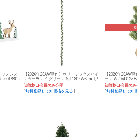
S
ターフォレス
【2026年26AW新作】ホリーミックスパイ
【2026年26A
U001880-z
ンガーランド グリーン 約L180×W6cm 1入
ーン W20×D12×H4
XV000090-zzz
卸価格は会員のみ公開
卸価格は会員のみ
[
無料登録して卸価格を見る
]
[
無料登録して卸