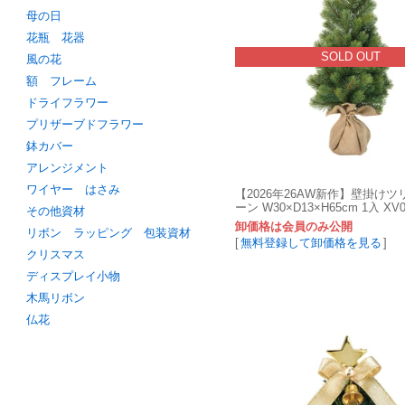
母の日
花瓶 花器
SOLD OUT
風の花
額 フレーム
ドライフラワー
プリザーブドフラワー
鉢カバー
アレンジメント
ワイヤー はさみ
【2026年26AW新作】壁掛けツ
ーン W30×D13×H65cm 1入 XV00
その他資材
卸価格は会員のみ公開
リボン ラッピング 包装資材
[
無料登録して卸価格を見る
]
クリスマス
ディスプレイ小物
木馬リボン
仏花