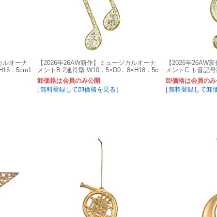
ジカルオーナ
【2026年26AW新作】ミュージカルオーナ
【2026年26A
16．5cm1
メントB 2連符型 W10．5×D0．8×H18．5c
メントC ト音記号型
m1入 XO001144-zzz
XO001145-zzz
卸価格は会員のみ公開
卸価格は会員のみ
[
無料登録して卸価格を見る
]
[
無料登録して卸