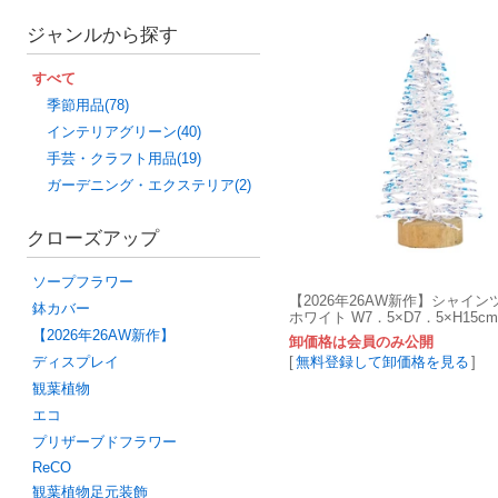
ジャンルから探す
すべて
季節用品(78)
インテリアグリーン(40)
手芸・クラフト用品(19)
ガーデニング・エクステリア(2)
クローズアップ
ソープフラワー
【2026年26AW新作】シャイン
鉢カバー
ホワイト W7．5×D7．5×H15cm 
884-001
【2026年26AW新作】
卸価格は会員のみ公開
[
無料登録して卸価格を見る
]
ディスプレイ
観葉植物
エコ
プリザーブドフラワー
ReCO
観葉植物足元装飾