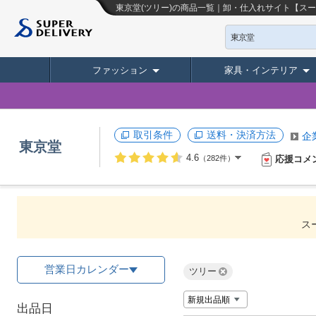
東京堂(ツリー)の商品一覧｜卸・仕入れサイト【ス
東京堂
ファッション
家具・インテリア
取引条件
送料・決済方法
企
東京堂
4.6
応援コメ
（282件）
ス
営業日カレンダー
ツリー
出品日