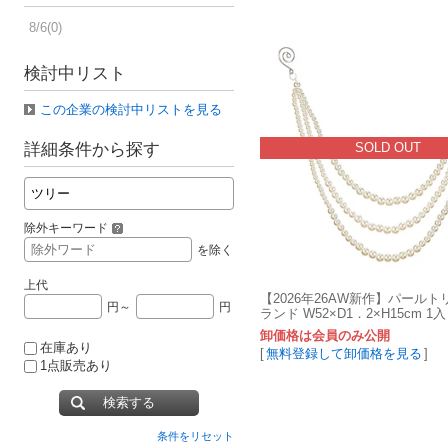
8/6(0)
検討中リスト
この企業の検討中リストを見る
SOLD OUT
詳細条件から探す
除外キーワード
を除く
上代
【2026年26AW新作】パール
円～
円
ランド W52×D1．2×H15cm 1入 Z
zzz
卸価格は会員のみ公開
在庫あり
[
無料登録して卸価格を見る
]
1点販売あり
検索する
条件をリセット