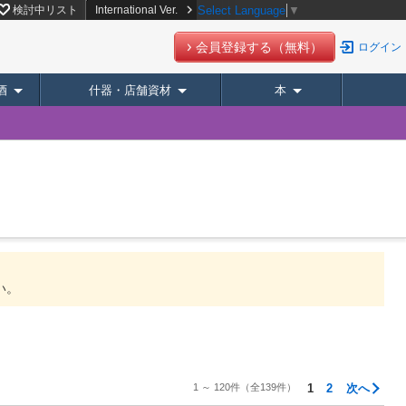
検討中リスト
International Ver.
Select Language
▼
会員登録する（無料）
ログイン
酒
什器・店舗資材
本
い。
1 ～ 120件
（全139件）
1
2
次へ