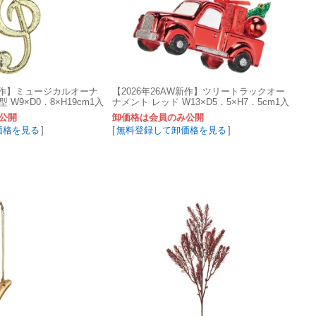
W新作】ミュージカルオーナ
【2026年26AW新作】ツリートラックオー
 W9×D0．8×H19cm1入
ナメント レッド W13×D5．5×H7．5cm1入
XO001152-zzz
公開
卸価格は会員のみ公開
価格を見る
]
[
無料登録して卸価格を見る
]