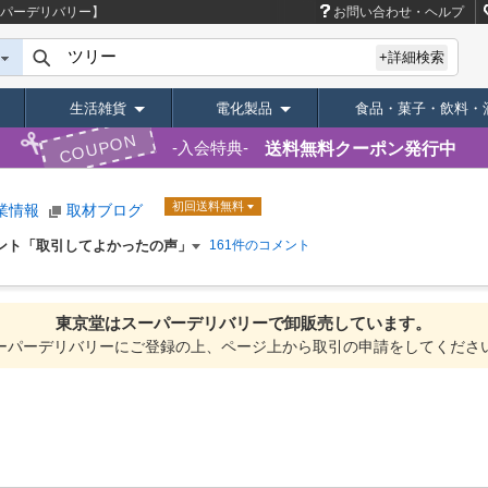
ーパーデリバリー】
お問い合わせ・ヘルプ
+詳細検索
生活雑貨
電化製品
食品・菓子・飲料・
COUPON
送料無料クーポン発行中
入会特典
初回送料無料
業情報
取材ブログ
ント「取引してよかったの声」
161件のコメント
東京堂は
スーパーデリバリーで
卸販売しています。
ーパーデリバリーにご登録の上、ページ上から取引の申請をしてくださ