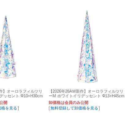
W新作】オーロラフィルツリ
【2026年26AW新作】オーロラフィルツリ
ッセント Φ10×H30cm
ーM ホワイトイリデッセント Φ13×H45cm
z
1入 XU000883-zzz
公開
卸価格は会員のみ公開
価格を見る
]
[
無料登録して卸価格を見る
]