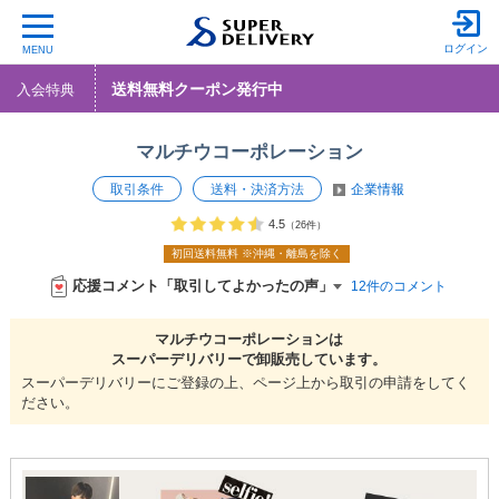
ログイン
MENU
送料無料クーポン発行中
入会特典
マルチウコーポレーション
取引条件
送料・決済方法
企業情報
4.5
（26件）
初回送料無料
※沖縄・離島を除く
応援コメント「取引してよかったの声」
12件のコメント
マルチウコーポレーションは
スーパーデリバリーで
卸販売しています。
スーパーデリバリーにご登録の上、ページ上から取引の申請をしてく
ださい。