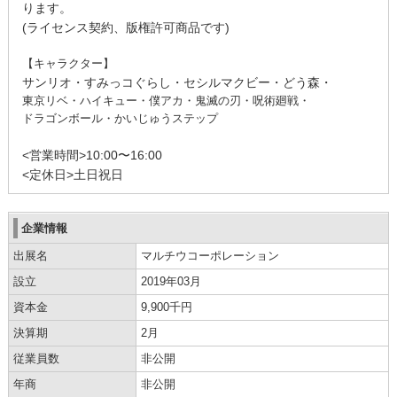
ります。
(ライセンス契約、
版権許可商品です)
【キャラクター】
サンリオ・すみっコぐらし・セシルマクビー・どう森・
東京リベ・ハイキュー・僕アカ・
鬼滅の刃・呪術廻戦・
ドラゴンボール・かいじゅうステップ
<営業時間>10:00〜16:00
<定休日>土日祝日
企業情報
出展名
マルチウコーポレーション
設立
2019年03月
資本金
9,900千円
決算期
2月
従業員数
非公開
年商
非公開