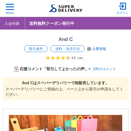
ログイン
MENU
送料無料クーポン発行中
入会特典
And C
取引条件
送料・決済方法
企業情報
4.6
（5件）
応援コメント「取引してよかったの声」
2件のコメント
And Cは
スーパーデリバリーで
卸販売しています。
スーパーデリバリーにご登録の上、ページ上から取引の申請をしてく
ださい。