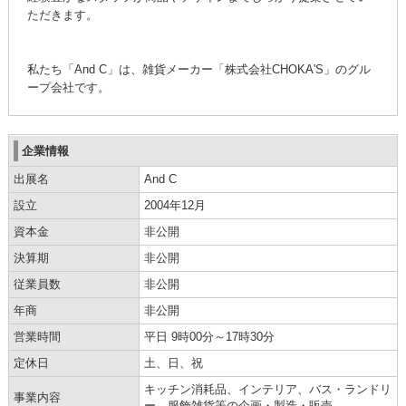
ただきます。
私たち「And C」は、雑貨メーカー「株式会社CHOKA'S」のグル
ープ会社です。
企業情報
出展名
And C
設立
2004年12月
資本金
非公開
決算期
非公開
従業員数
非公開
年商
非公開
営業時間
平日 9時00分～17時30分
定休日
土、日、祝
キッチン消耗品、インテリア、バス・ランドリ
事業内容
ー、服飾雑貨等の企画・製造・販売