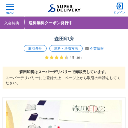
ログイン
MENU
送料無料クーポン発行中
入会特典
森田印房
取引条件
送料・決済方法
企業情報
4.5
（2件）
森田印房は
スーパーデリバリーで
卸販売しています。
スーパーデリバリーにご登録の上、ページ上から取引の申請をしてく
ださい。