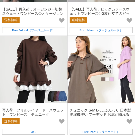
【SALE】再入荷：オーガンジー切替
【SALE】再入荷：ビッグカラースウ
スウェットワンピース◇オケージョン
ェットワンピース◇2枚仕立てのビッ
にも日常使いにも
グカラーにパイピング
送料無料
送料無料
Bou Jeloud（ブージュルード）
Bou Jeloud（ブージュルード）
再入荷 フリルレイヤード スウェッ
チュニック S-M L-LL ふんわり 日本製
ト ワンピース チュニック
洗濯機洗い フーデッド お尻が隠れる
丈感 無地 春 夏 カジュアル
送料無料
369
Free Port（フリーポート）