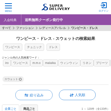
ログイン
MENU
送料無料クーポン発行中
入会特典
すべて
ファッション
レディースアパレル
ワンピース・ドレス
ワンピース・ドレス
-
スウェットの検索結果
ワンピース
チュニック
ドレス
ジャンル内の人気検索ワード：
iro
ワンピース
m.m.o
malaika
ウィンウィン
リネン
プリーツ
スウェット
人気順
絞り込み
企業ごと
商品ごと
1 ～ 120件
（全133件）