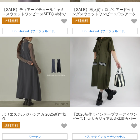
【SALE】ティアードチュールキャミ
【SALE】再入荷：ロゴシアードッキ
＋スウェットワンピースSET◇単体で
ングスウェットワンピース◇シアーを
も使用出来る 2026新作
レイヤードした人気のワンピース
送料無料
送料無料
Bou Jeloud（ブージュルード）
Bou Jeloud（ブージュルード）
ポリエステル ジャンスカ 2025新作 秋
【2026新作ラインテープフーディワン
冬
ピース】大人カジュアル＆体型カバー
★秋色オリーブ＆漆黒ブラック
送料無料
ワーゲン
バリッチインターナショナル