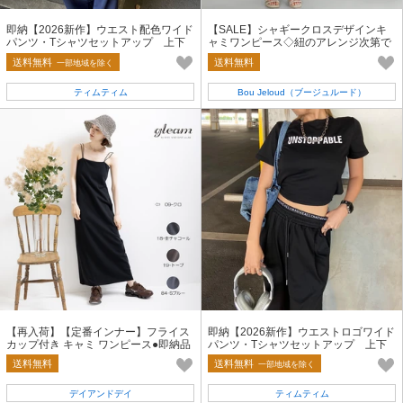
即納【2026新作】ウエスト配色ワイド
【SALE】シャギークロスデザインキ
パンツ・Tシャツセットアップ 上下
ャミワンピース◇紐のアレンジ次第で
セット 2点セット 半袖 夏服
何通りも楽しめる
送料無料
送料無料
一部地域を除く
ティムティム
Bou Jeloud（ブージュルード）
【再入荷】【定番インナー】フライス
即納【2026新作】ウエストロゴワイド
カップ付き キャミ ワンピース●即納品
パンツ・Tシャツセットアップ 上下
可能
セット 2点セット 半袖 夏服
送料無料
送料無料
一部地域を除く
デイアンドデイ
ティムティム