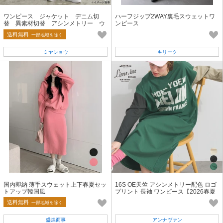
ワンピース ジャケット デニム切
ハーフジップ2WAY裏毛スウェットワ
替 異素材切替 アシンメトリー ウ
ンピース
エストドロスト
送料無料
一部地域を除く
ミヤショウ
キリーク
国内即納 薄手スウェット上下春夏セッ
16S OE天竺 アシンメトリー配色 ロゴ
トアップ韓国風
プリント 長袖 ワンピース【2026春夏
新作】
送料無料
一部地域を除く
盛煌商事
アンナヴァン