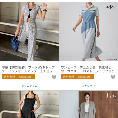
即納【2026新作】フードWZIPトップ
ワンピース デニム切替 異素材切
ス・パンツセットアップ 上下セッ
替 ウエストドロスト フラップポケ
ト 2点セット 無地 ボーダー 夏
ット
送料無料
送料無料
一部地域を除く
一部地域を除く
服
ティムティム
ミヤショウ