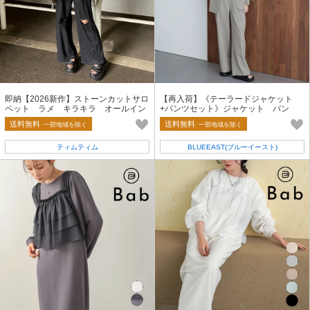
即納【2026新作】ストーンカットサロ
【再入荷】《テーラードジャケット
ペット ラメ キラキラ オールイン
+パンツセット》ジャケット パン
ワン スウェット ダメージ加工
ツ セットアップ レディース
送料無料
送料無料
一部地域を除く
一部地域を除く
ティムティム
BLUEEAST(ブルーイースト)