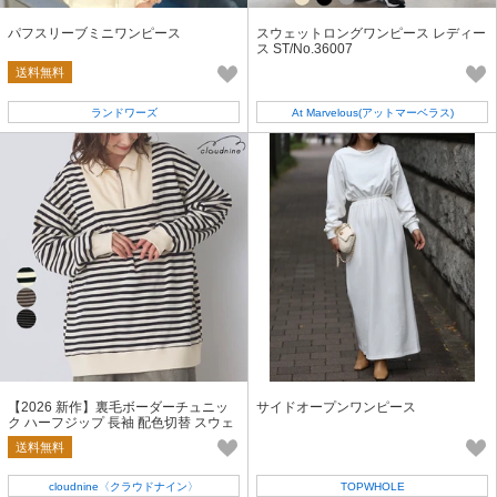
パフスリーブミニワンピース
スウェットロングワンピース レディー
ス ST/No.36007
送料無料
ランドワーズ
At Marvelous(アットマーベラス)
【2026 新作】裏毛ボーダーチュニッ
サイドオープンワンピース
ク ハーフジップ 長袖 配色切替 スウェ
ット ゆったり
送料無料
cloudnine〈クラウドナイン〉
TOPWHOLE