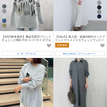
【2025秋冬新作】裏起毛英字プリント
【SALE】再入荷：前後2WAYホックプ
チュニック/BIG T/オーバーサイズ/プル
リントマーメイドスウェットワンピー
オーバー
ス◇人気デザイン
送料無料
E・B・Iアパレル
Bou Jeloud（ブージュルード）