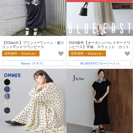
【SS/arch.】プリント×ワッペン・裾ス
2024新作【オーガンジーレイヤードワ
リット/Tシャツワンピース
ンピース】半袖 スウェット カット
ソー
送料無料
送料無料
一部地域を除く
一部地域を除く
Nanea（ナネア）
BLUEEAST(ブルーイースト)