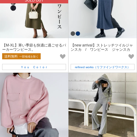
SOLD OUT
【M-XL】寒い季節も快適に過ごせるパ
【new arrival】ストレッチツイルジャ
ーカーワンピース。
ンスカ / ワンピース ジャンスカ
ジャンパースカート
送料無料
一部地域を除く
Ｙｏｕ Ｃｏｌｏｒ
refined works（リファインドワークス）