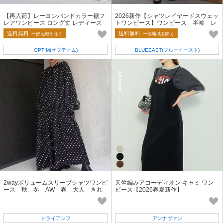
【再入荷】レーヨンバンドカラー裾フ
2026新作【シャツレイヤードスウェッ
レアワンピース ロング丈 レディース
トワンピース】ワンピース 半袖 レ
春夏
ディース スウェット
送料無料
送料無料
一部地域を除く
一部地域を除く
OPTIM(オプティム)
BLUEEAST(ブルーイースト)
2wayボリュームスリーブシャツワンピ
天竺編みアコーディオン キャミ ワン
ース 秋 冬 AW 春 大人 きれ
ピース【2026春夏新作】
いめ OP 高級感 ポケット付き
トライアンフ
アンナヴァン