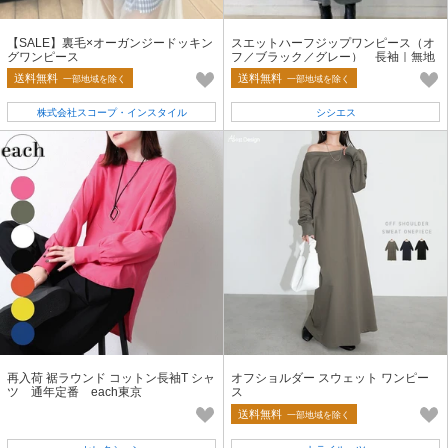
【SALE】裏毛×オーガンジードッキン
スエットハーフジップワンピース（オ
グワンピース
フ／ブラック／グレー） 長袖｜無地
｜カジュアル｜レディース
送料無料
送料無料
一部地域を除く
一部地域を除く
株式会社スコープ・インスタイル
シシエス
再入荷 裾ラウンド コットン長袖T シャ
オフショルダー スウェット ワンピー
ツ 通年定番 each東京
ス
送料無料
一部地域を除く