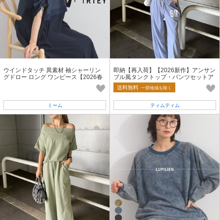
ウインドタッチ 異素材 袖シャーリン
即納【再入荷】【2026新作】アンサン
グドロー ロング ワンピース【2026春
ブル風タンクトップ・パンツセットア
夏新作】
ップ 上下セット 2点セット
送料無料
一部地域を除く
ミーム
ティムティム