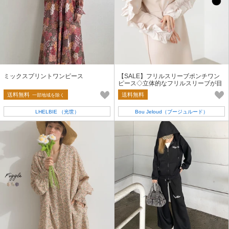
ミックスプリントワンピース
【SALE】フリルスリーブポンチワン
ピース◇立体的なフリルスリーブが目
を惹く 2026新作
送料無料
送料無料
一部地域を除く
LHELBIE （光世）
Bou Jeloud（ブージュルード）