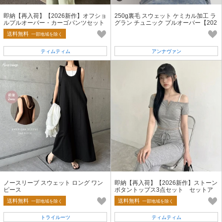
即納【再入荷】【2026新作】オフショ
250g裏毛 スウェット ケミカル加工 ラ
ルプルオーバー・カーゴパンツセット
グラン チュニック プルオーバー【202
アップ 上下セット スウェット
6春夏新作】
送料無料
一部地域を除く
ティムティム
アンナヴァン
ノースリーブ スウェット ロング ワン
即納【再入荷】【2026新作】ストーン
ピース
ボタントップス3点セット セットア
ップ 上下セット インナー付
送料無料
送料無料
一部地域を除く
一部地域を除く
トライルーツ
ティムティム