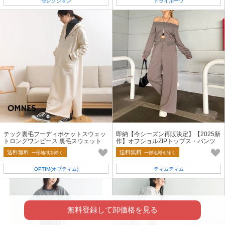
セレクション
トライルーツ
テック裏毛フーディポケットスウェッ
即納【今シーズン再販決定】【2025新
トロングワンピース 裏毛スウェット
作】オフショルZIPトップス・パンツ
レディース【2025年秋冬新作】
セットアップ 2点セット WZIP
送料無料
送料無料
一部地域を除く
一部地域を除く
OPTIM(オプティム)
ティムティム
無料登録して卸価格を見る