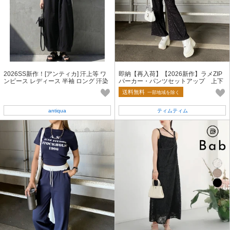
2026SS新作！[アンティカ] 汗上等 ワ
即納【再入荷】【2026新作】ラメZIP
ンピース レディース 半袖 ロング 汗染
パーカー・パンツセットアップ 上下
み防止 【SS】
セット 2点セット WZIP 春服
送料無料
一部地域を除く
antiqua
ティムティム