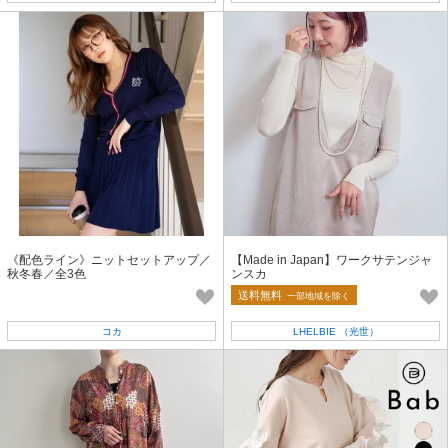
《配色ライン》ニットセットアップ／
【Made in Japan】ワークサテンジャ
秋冬春／全3色
ンスカ
送料無料
一部地域を除く
コカ
LHELBIE （光世）