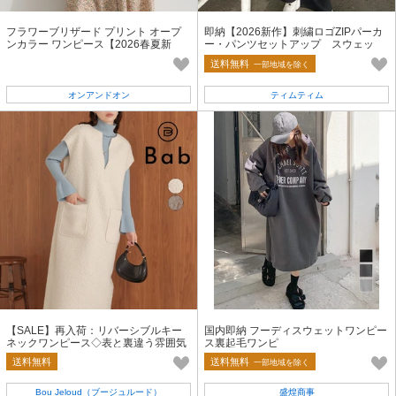
フラワーブリザード プリント オープ
即納【2026新作】刺繍ロゴZIPパーカ
ンカラー ワンピース【2026春夏新
ー・パンツセットアップ スウェッ
作】
ト 上下セット 2点 クマチャーム
送料無料
一部地域を除く
オンアンドオン
ティムティム
【SALE】再入荷：リバーシブルキー
国内即納 フーディスウェットワンピー
ネックワンピース◇表と裏違う雰囲気
ス裏起毛ワンピ
を楽しめるリバーシブル仕様
送料無料
送料無料
一部地域を除く
Bou Jeloud（ブージュルード）
盛煌商事