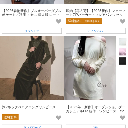
【2026春物新作】プルオーバーダブル
即納【再入荷】【2025新作】ファーフ
ポケット／秋服 ミセス 婦人服 レディ
ードZIPパーカー・フレアパンツセッ
ース 長袖
トアップ 上下セット 2点セット
送料無料
一部地域を除く
グランヂオ
ティムティム
深Vネックベロアロングワンピース
【2025年 新作】オープンショルダー
カジュアルOP 新作 ワンピース Y2
K
送料無料
ランドワーズ
3Re