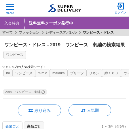
ログイン
MENU
送料無料クーポン発行中
入会特典
すべて
ファッション
レディースアパレル
ワンピース・ドレス
ワンピース・ドレス
-
2019 ワンピース 刺繍の検索結果
ワンピース
ジャンル内の人気検索ワード：
iro
ワンピース
m.m.o
malaika
プリーツ
リネン
綿１００
ウ
2019 ワンピース 刺繍
人気順
絞り込み
企業ごと
商品ごと
1 ～ 3件
（全3件）