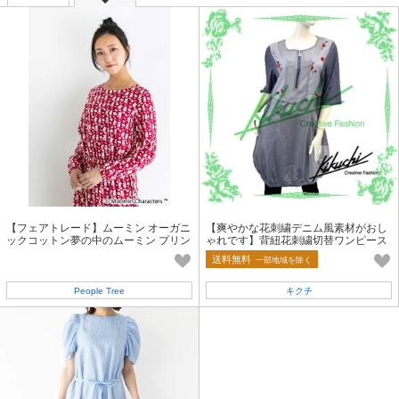
【フェアトレード】ムーミン オーガニ
【爽やかな花刺繍デニム風素材がおし
ックコットン夢の中のムーミン プリン
ゃれです】背紐花刺繍切替ワンピース
トギャザーワンピース
送料無料
一部地域を除く
People Tree
キクチ