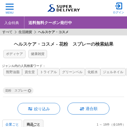
ログイン
MENU
送料無料クーポン発行中
入会特典
すべて
生活雑貨
ヘルスケア・コスメ
ヘルスケア・コスメ
-
花粉 スプレーの検索結果
ボディケア
健康雑貨
ジャンル内の人気検索ワード：
熊野油脂
資生堂
トライアル
グリーンベル
化粧水
ジェルネイル
花粉 スプレー
適合順
絞り込み
企業ごと
商品ごと
1 ～ 18件
（全18件）