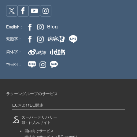
English：
繁體字：
简体字：
한국어：
ラクーングループのサービス
ECおよびEC関連
スーパーデリバリー
卸・仕入れサイト
国内向けサービス
（SD export）