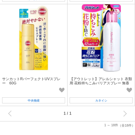
サンカットRパーフェクトUVスプレ
【アウトレット】アレルシャット 衣類
ー 60G
用 花粉持ちこみバリアスプレー 無香
料 170g
中央物産
カネイシ
次へ
1
1 ～ 18件
（全18件）