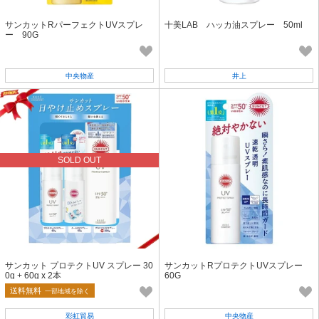
サンカットRパーフェクトUVスプレ
十美LAB ハッカ油スプレー 50ml
ー 90G
中央物産
井上
SOLD OUT
サンカット プロテクトUV スプレー 30
サンカットRプロテクトUVスプレー
0g + 60g x 2本
60G
送料無料
一部地域を除く
彩虹貿易
中央物産