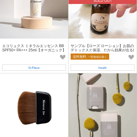
SOLD OUT
エコリュクス ミネラルエッセンス BB
サンプル【ローズ ローション】お肌の
SPF50+ PA+++ 25ml【オーガニック】
デトックスと保湿、だから効果が出る|
【美容液ファンデーション】
20mL
送料無料
一部地域を除く
G‐Place
heath