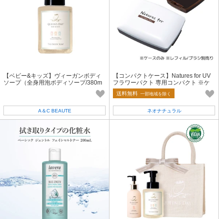
【ベビー&キッズ】ヴィーガンボディ
【コンパクトケース】Natures for UV
ソープ（全身用泡ボディソープ/380m
フラワーパクト 専用コンパクト ※ケ
l） ／ 無添加 エシカル 保湿 日本製
ースのみ ※レフィル/ブラシ別売り
送料無料
一部地域を除く
A＆C BEAUTE
ネオナチュラル