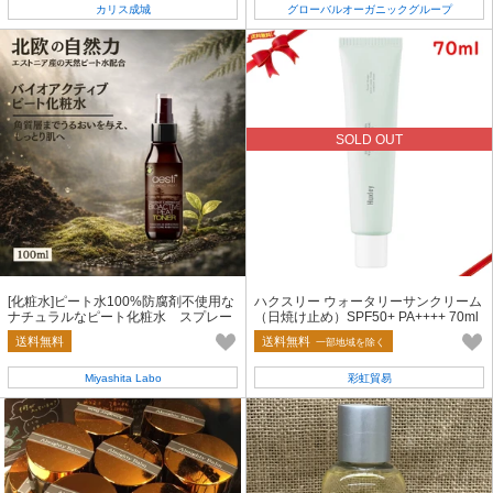
カリス成城
グローバルオーガニックグループ
SOLD OUT
[化粧水]ピート水100%防腐剤不使用な
ハクスリー ウォータリーサンクリーム
ナチュラルなピート化粧水 スプレー
（日焼け止め）SPF50+ PA++++ 70ml
タイプ
送料無料
送料無料
一部地域を除く
Miyashita Labo
彩虹貿易