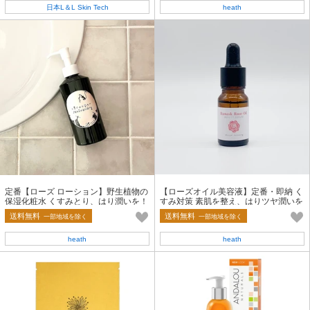
日本L＆L Skin Tech
heath
定番【ローズ ローション】野生植物の
【ローズオイル美容液】定番・即納 く
保湿化粧水 くすみとり、はり潤いを！
すみ対策 素肌を整え、はりツヤ潤いを
180mL
与える（10ml）
送料無料
送料無料
一部地域を除く
一部地域を除く
heath
heath