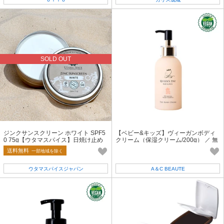
SOLD OUT
ジンクサンスクリーン ホワイト SPF5
【ベビー&キッズ】ヴィーガンボディ
0 75g【ウタマスパイス】日焼け止め
クリーム（保湿クリーム/200g） ／ 無
海用 川用 ナチュラル
添加 エシカル 日本製 保湿
送料無料
一部地域を除く
ウタマスパイスジャパン
A＆C BEAUTE