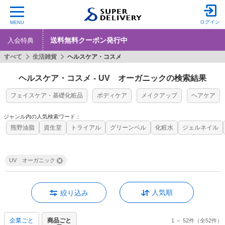
ログイン
MENU
送料無料クーポン発行中
入会特典
すべて
生活雑貨
ヘルスケア・コスメ
ヘルスケア・コスメ
-
UV オーガニックの検索結果
フェイスケア・基礎化粧品
ボディケア
メイクアップ
ヘアケア
ジャンル内の人気検索ワード：
熊野油脂
資生堂
トライアル
グリーンベル
化粧水
ジェルネイル
UV オーガニック
人気順
絞り込み
企業ごと
商品ごと
1 ～ 52件
（全52件）