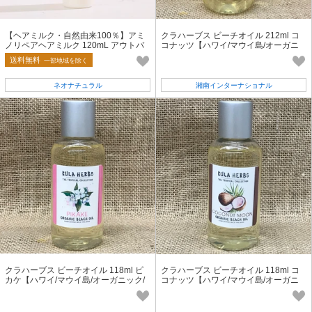
【ヘアミルク・自然由来100％】アミ
クラハーブス ビーチオイル 212ml コ
ノリペアヘアミルク 120mL アウトバ
コナッツ【ハワイ/マウイ島/オーガニ
ストリートメント ノンシリコン
ック/ナチュラル】
送料無料
一部地域を除く
ネオナチュラル
湘南インターナショナル
クラハーブス ビーチオイル 118ml ピ
クラハーブス ビーチオイル 118ml コ
カケ【ハワイ/マウイ島/オーガニック/
コナッツ【ハワイ/マウイ島/オーガニ
ナチュラル】
ック/ナチュラル】