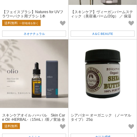
【フェイスブラシ】Natures for UVフ
【スキンケア】ヴィーガンバームステ
ラワーパクト用ブラシ 1本
ィック（美容液バーム/20g） ／ 保湿
エシカル 天然由来成分 日本製
送料無料
一部地域を除く
ネオナチュラル
A＆C BEAUTE
スキンケアオイル ハーバル Skin Car
シアバター オーガニック （ノーマル
e Oil -HERBAL-（15mL）/茶ノ実油 全
タイプ） 25g
身用ケアオイル 保湿 無添加
送料無料
ｏｌｉｏ
カリス成城