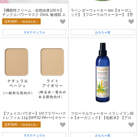
【機能性クリーム・自然由来100％】
ラベンダーウォーター bio【オーガニ
チンクエパワーマスク 20mL 敏感肌 エ
ック】【フローラルウォーター】【芳
イジング 無添加 オーガニック
香蒸留水】【PRIMAVERA】
送料無料
一部地域を除く
ネオナチュラル
おもちゃ箱
【フェイスパウダー】UVフラワーパク
フローラルウォーター イランイランBi
トレフィル 11g [SPF32 PA+++] ※ケー
o【オーガニック】【化粧水】【アロ
ス・ブラシ別売り 無添加 自然
マ】【Florame】
送料無料
一部地域を除く
ネオナチュラル
おもちゃ箱