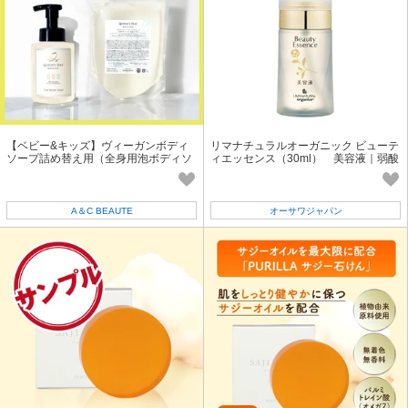
【ベビー&キッズ】ヴィーガンボディ
リマナチュラルオーガニック ビューテ
ソープ詰め替え用（全身用泡ボディソ
ィエッセンス（30ml） 美容液｜弱酸
ープ/700ml） ／ 無添加 エシカル
性
A＆C BEAUTE
オーサワジャパン