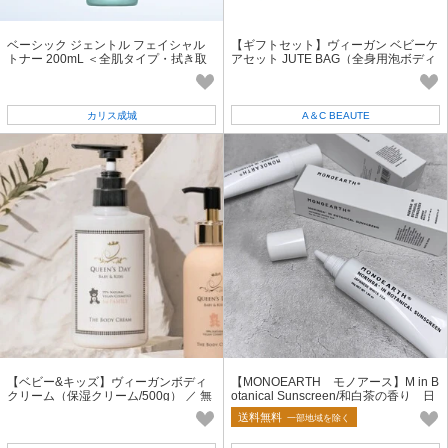
ベーシック ジェントル フェイシャル
【ギフトセット】ヴィーガン ベビーケ
トナー 200mL ＜全肌タイプ・拭き取
アセット JUTE BAG（全身用泡ボディ
り化粧水＞[ラヴェーラ]lavera
ソープ/ボディクリーム200g）
カリス成城
A＆C BEAUTE
【ベビー&キッズ】ヴィーガンボディ
【MONOEARTH モノアース】M in B
クリーム（保湿クリーム/500g） ／ 無
otanical Sunscreen/和白茶の香り 日
添加 エシカル 日本製 保湿 ギフト
焼け止めミルク
送料無料
一部地域を除く