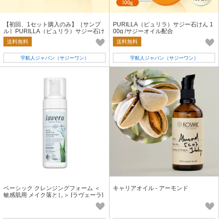
【初回、1セット購入のみ】［サンプ
PURILLA（ピュリラ）サジー石けん 1
ル］PURILLA（ピュリラ）サジー石け
00g /サジーオイル配合
ん 100g×5個
送料無料
送料無料
宇航人ジャパン（サジーワン）
宇航人ジャパン（サジーワン）
ベーシック クレンジングフォーム ＜
キャリアオイル - アーモンド
敏感肌用 メイク落とし＞ [ラヴェーラ]
※パッケージリニューアル※