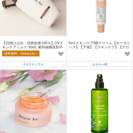
【日焼け止め・自然由来100％】UVス
5in1スキンケアBBクリーム【オーガニ
キンケアミルク 30mL 紫外線吸収剤不
ック】【下地】【スキンケア】【アロ
使用 敏感肌 無添加 オーガニック
マ】【Florame】
送料無料
一部地域を除く
ネオナチュラル
おもちゃ箱