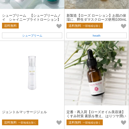
シュープリーム 【シュープリームノ
新製造【ローズ ローション】お肌の保
イ シャイニーブライトローション】
湿に、野生ダマスクローズ使用|100mL
送料無料
送料無料
一部地域を除く
シュープリーム
heath
ジェントルマッサージジェル
定番・再入荷【ローズオイル美容液】
くすみ対策 素肌を整え、はりツヤ潤い
を与える（20ml）
送料無料
送料無料
一部地域を除く
一部地域を除く