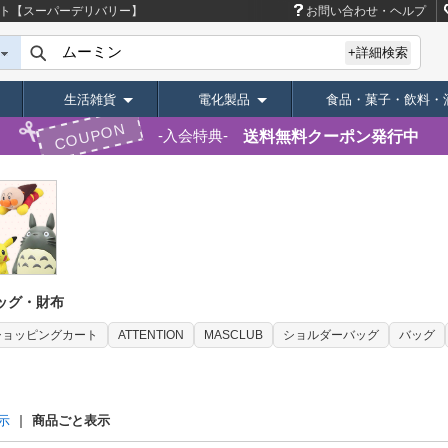
イト【スーパーデリバリー】
お問い合わせ・ヘルプ
+詳細検索
生活雑貨
電化製品
食品・菓子・飲料・
COUPON
送料無料クーポン発行中
入会特典
ッグ・財布
ショッピングカート
ATTENTION
MASCLUB
ショルダーバッグ
バッグ
商品ごと表示
示