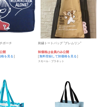
チポーチ
刺繍トートバッグ ''グレムリン''
公開
卸価格は会員のみ公開
価格を見る
]
[
無料登録して卸価格を見る
]
スモール・プラネット