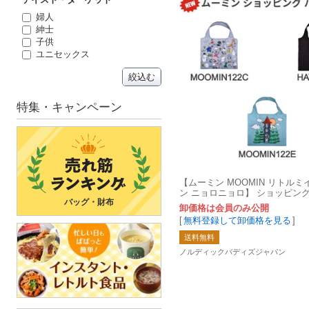
婦人
紳士
子供
ユニセックス
絞込む
特集・キャンペーン
【ムーミン MOOMIN リトルミ
ン ニョロニョロ】 ショッピング
バッグ・財布
卸価格は会員のみ公開
[
無料登録して卸価格を見る
]
送料無料
ノルディックバディズジャパン