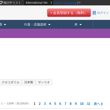
検討中リスト
International Ver.
Select Language
▼
会員登録する（無料）
ログイン
酒
什器・店舗資材
本
クロコダイル
日本製
サンリオ
1 ～ 120件
（全1291件）
1
2
3
4
5
6
7
8
9
10
11
次へ