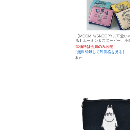
【MOOMIN/SNOOPY☆可愛
る】ムーミン＆スヌーピー 
ミニ財布
卸価格は会員のみ公開
[
無料登録して卸価格を見る
]
和合