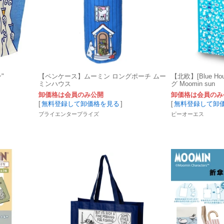
"
【ペンケース】ムーミン ロングポーチ ムー
【北欧】[Blue 
ミンハウス
グ Moomin sun
卸価格は会員のみ公開
卸価格は会員のみ
[
無料登録して卸価格を見る
]
[
無料登録して卸
ブライエンタープライズ
ピーオーエス