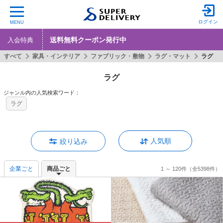
ログイン
MENU
送料無料クーポン発行中
入会特典
すべて
家具・インテリア
ファブリック・敷物
ラグ・マット
ラグ
ラグ
ジャンル内の人気検索ワード：
ラグ
人気順
絞り込み
企業ごと
商品ごと
1 ～ 120件
（全5398件）