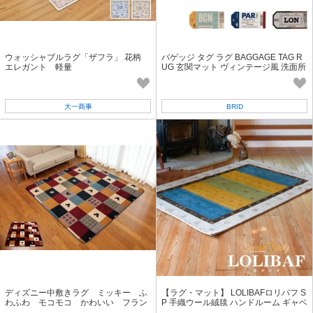
ウォッシャブルラグ「ザフラ」 花柄
バゲッジ タグ ラグ BAGGAGE TAG R
エレガント 軽量
UG 玄関マット ヴィンテージ風 洗面所
大一商事
BRID
ディズニー中敷きラグ ミッキー ふ
【ラグ・マット】 LOLIBAFロリバフ S
わふわ モコモコ かわいい フラン
P 手織ウール絨毯 ハンドルーム ギャベ
ネル素材
柄 マルチカラー LB22-2194