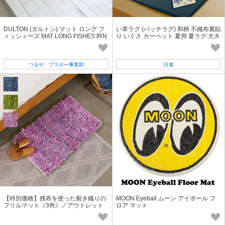
DULTON (ダルトン) マット ロング フ
い草ラグ (パッチラグ) 和柄 不織布裏貼
ィッシィーズ MAT LONG FISHES [RN
り いぐさ カーペット 夏用 夏ラグ 大き
N-0784FS/L]
め
つるや ブラボー事業部
日進
【特別価格】残布を使った裂き織りの
MOON Eyeball ムーン アイボール フ
フリルマット（3色）／アウトレット
ロア マット
志成販売公式