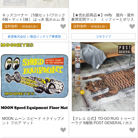
キッズコーナー ［5個セット/ブロック
【★売れ筋商品★】miffy 屋内・屋外
4個＋マット1枚］ はっ水 低ホルム 滑
兼用玄関マット ミッフィーとボリス
り止め 「チョコキッズ」
送料無料
送料無料
一部地域を除く
一部地域を除く
萩原株式会社 い製品インテリア事業部
コモライフ
MOON ムーン スピード イクイップメ
【クレエ 公式】TO-GO RUG トゥーゴ
ント フロア マット
ーラグ 8種類 POST GENERAL / ポス
トジェネラル