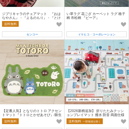
ジブリキャラのチェアマット 『おは
い草ラグ 花ござ カーペット ラグ 格子
なやさん』・『よるのもり』・『とけ
柄 市松柄 『ピーア』
いとう』/ギフト/新生活
送料無料
センコー
イケヒコ・コーポレーション
【定番人気】となりのトトロ アクセン
【2026新柄追加】 折りたたみクッシ
トマット『トトロとかぜあそび』/新生
ョンプレイマット 撥水 防音 両面仕様
活/ギフト
収納袋付き 「エクスシリーズ」
送料無料
送料無料
一部地域を除く