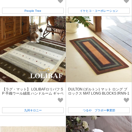
People Tree
イケヒコ・コーポレーション
【ラグ・マット】 LOLIBAFロリバフ S
DULTON (ダルトン) マット ロング ブ
P 手織ウール絨毯 ハンドルーム ギャベ
ロックス MAT LONG BLOCKS [RNN-1
柄 マルチカラー LB23-2242
076L/BL]
九州キロニー
つるや ブラボー事業部