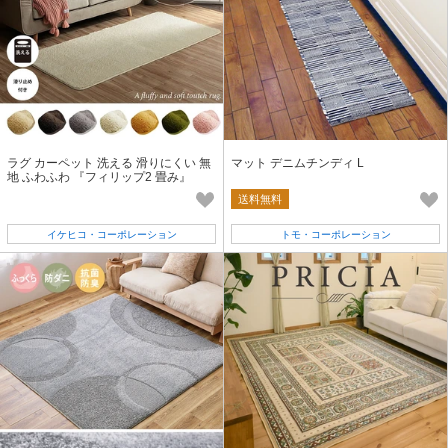
ラグ カーペット 洗える 滑りにくい 無
マット デニムチンディ L
地 ふわふわ 『フィリップ2 畳み』
送料無料
イケヒコ・コーポレーション
トモ・コーポレーション