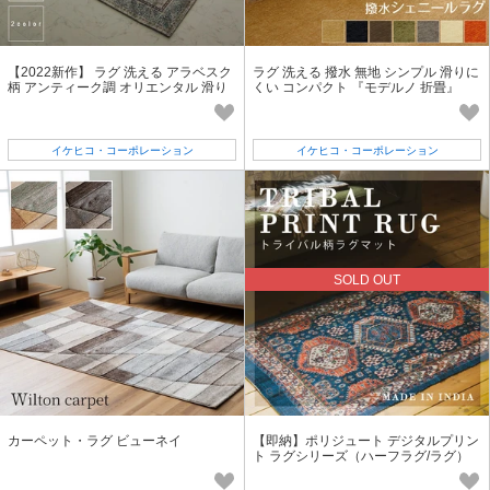
【2022新作】 ラグ 洗える アラベスク
ラグ 洗える 撥水 無地 シンプル 滑りに
柄 アンティーク調 オリエンタル 滑り
くい コンパクト 『モデルノ 折畳』
止め加工 『レヴァン』
イケヒコ・コーポレーション
イケヒコ・コーポレーション
SOLD OUT
カーペット・ラグ ビューネイ
【即納】ポリジュート デジタルプリン
ト ラグシリーズ（ハーフラグ/ラグ）
マット 敷物 インテリア