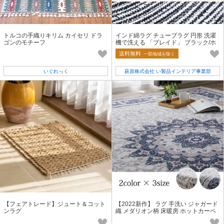
トルコの手織りキリム カイセリ ドラ
インド綿ラグ チューブラグ 円形 洗濯
ゴンのモチーフ
機で洗える 「ブレイド」 ブラック/ホ
ワイト
送料無料
一部地域を除く
いぐれっく
萩原株式会社 い製品インテリア事業部
【フェアトレード】ジュート＆コット
【2022新作】 ラグ 手洗い ジャガード
ンラグ
織 メダリオン柄 床暖房 ホットカーペ
ット対応 『シンフォニー』