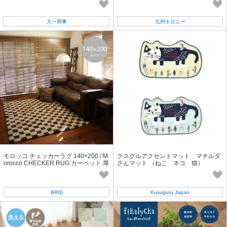
大一商事
九州キロニー
モロッコ チェッカーラグ 140×200 / M
クスグルアクセントマット マチルダ
orocco CHECKER RUG カーペット 厚
さんマット （ねこ ネコ 猫）
手 モロッコ チェック インテリア
BRID
Kusuguru Japan