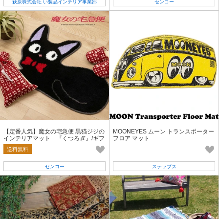
萩原株式会社 い製品インテリア事業部
センコー
【定番人気】魔女の宅急便 黒猫ジジの
MOONEYES ムーン トランスポーター
インテリアマット 『くつろぎ』/ギフ
フロア マット
ト/お祝い
送料無料
センコー
ステップス