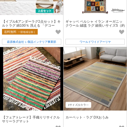
【イブル&アンダーラグ2点セット】キ
ギャッベ ペルシャ イラン オーガニッ
ルトラグ 綿100％ 洗える 「デコー
クウール 絨毯 ラグ 細長いサイズS（約
ル」 ベージュ/アイボリー/グレー
40×120cm）44×122cm G1788
送料無料
一部地域を除く
萩原株式会社 い製品インテリア事業部
ワールドワイドアーリヤ
【フェアトレード】手織りリサイクル
カーペット・ラグ DXおうみ
サリーラグマット