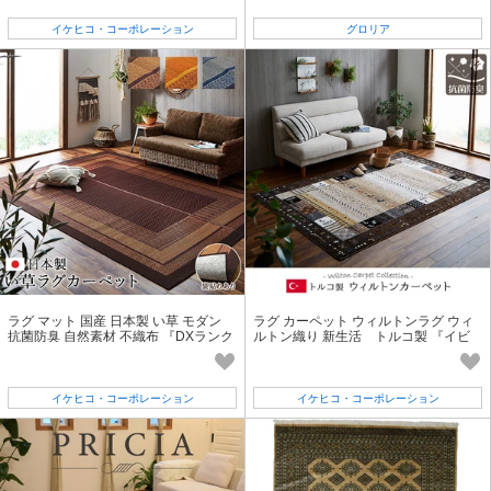
イケヒコ・コーポレーション
グロリア
ラグ マット 国産 日本製 い草 モダン
ラグ カーペット ウィルトンラグ ウィ
抗菌防臭 自然素材 不織布 『DXランク
ルトン織り 新生活 トルコ製 『イビ
ス』
サ』
イケヒコ・コーポレーション
イケヒコ・コーポレーション