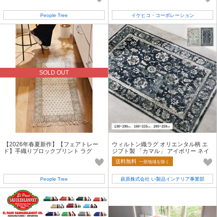
People Tree
イケヒコ・コーポレーション
SOLD OUT
【2026年春夏新作】【フェアトレー
ウィルトン織ラグ オリエンタル柄 エ
ド】手織りブロックプリント ラグ
ジプト製 「カマル」 アイボリー ネイ
（中）
ビー
送料無料
一部地域を除く
People Tree
萩原株式会社 い製品インテリア事業部