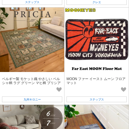
ステップス
クレエ
ベルギー製 モケット織 やさしい ペル
MOON ファー イースト ムーン フロア
シャ柄 ラグ グリーン マヒ柄 プリシア
マット
14028GN
九州キロニー
ステップス