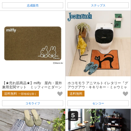
志成販売
ステップス
【★売れ筋商品★】miffy 屋内・屋外
ホコモモラ アニマルトイレタリー『グ
兼用玄関マット ミッフィーとダーン
アウグアウ・キキリキー・ミャウミャ
ウ・ピオピオ』
送料無料
送料無料
一部地域を除く
コモライフ
センコー