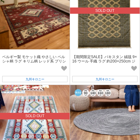
SOLD OUT
ベルギー製 モケット織 やさしい ペル
【期間限定SALE】パキスタン 絨毯 9×
シャ柄 ラグ キリム柄 レッド系 プリシ
16 ウール 手織 ラグ 約200×250cm ジ
ア 14504
ャルダー柄 ベージュ 1616-25143
九州キロニー
九州キロニー
SOLD OUT