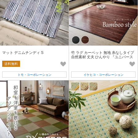
マット デニムチンディ S
竹 ラグ カーペット 無地 糸なしタイプ
自然素材 丈夫 ひんやり 『ユニバース
竹』
送料無料
トモ・コーポレーション
イケヒコ・コーポレーション