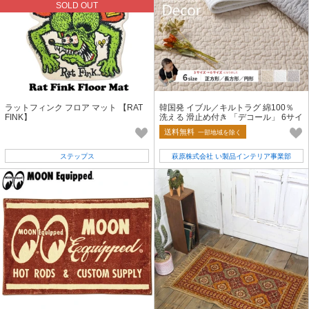
SOLD OUT
ラットフィンク フロア マット 【RAT
韓国発 イブル／キルトラグ 綿100％
FINK】
洗える 滑止め付き 「デコール」 6サイ
ズ＆3カラー
送料無料
一部地域を除く
ステップス
萩原株式会社 い製品インテリア事業部