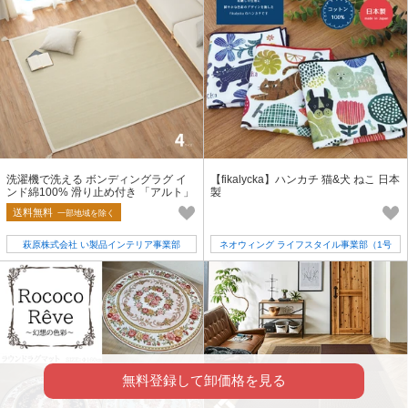
洗濯機で洗える ボンディングラグ イ
【fikalycka】ハンカチ 猫&犬 ねこ 日本
ンド綿100% 滑り止め付き 「アルト」
製
2カラー／4サイズ
送料無料
一部地域を除く
萩原株式会社 い製品インテリア事業部
ネオウィング ライフスタイル事業部（1号
店）
無料登録して卸価格を見る