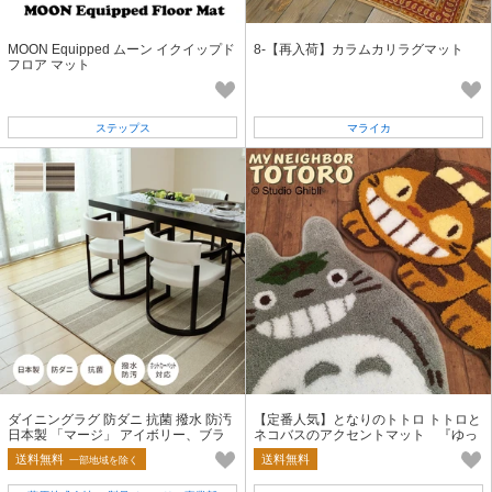
MOON Equipped ムーン イクイップド
8-【再入荷】カラムカリラグマット
フロア マット
ステップス
マライカ
ダイニングラグ 防ダニ 抗菌 撥水 防汚
【定番人気】となりのトトロ トトロと
日本製 「マージ」 アイボリー、ブラ
ネコバスのアクセントマット 『ゆっ
ウン/3サイズ
くり』・『ていしゃ』/新生活
送料無料
送料無料
一部地域を除く