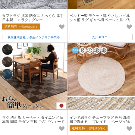
タフトラグ 抗菌 防ダニ ふっくら 厚手
ベルギー製 モケット織 やさしい ペル
日本製 「ミラク」グレー
シャ柄 ラグ ギャベ柄 ベージュ系 プリ
シア 14869
送料無料
一部地域を除く
萩原株式会社 い製品インテリア事業部
九州キロニー
ラグ 洗える カーペット ダイニング 日
インド綿ラグ チューブラグ 円形 洗濯
本製 国産 モダン 市松 ござ 『ウィード
機で洗える 「ブレイド」 ベージュ/ホ
PP』
ワイト
送料無料
一部地域を除く