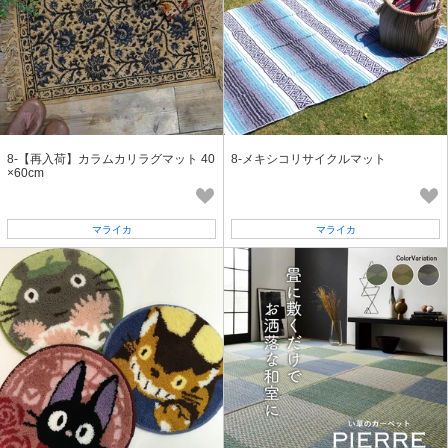
8-【再入荷】カラムカリラグマット 40
8-メキシコリサイクルマット
×60cm
マライカ
マライカ