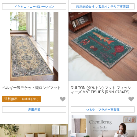
イケヒコ・コーポレーション
萩原株式会社 い製品インテリア事業部
ベルギー製モケット織ロングマット
DULTON (ダルトン) マット フィッシ
ィーズ MAT FISHES [RNN-0784FS]
送料無料
一部地域を除く
鹿田産業
つるや ブラボー事業部