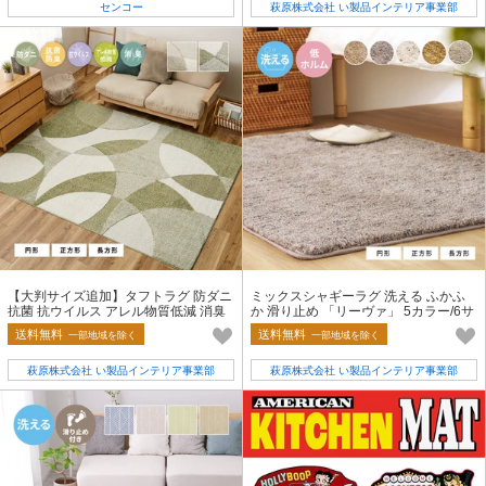
センコー
萩原株式会社 い製品インテリア事業部
【大判サイズ追加】タフトラグ 防ダニ
ミックスシャギーラグ 洗える ふかふ
抗菌 抗ウイルス アレル物質低減 消臭
か 滑り止め 「リーヴァ」 5カラー/6サ
日本製「ジャスト」
イズ
送料無料
送料無料
一部地域を除く
一部地域を除く
萩原株式会社 い製品インテリア事業部
萩原株式会社 い製品インテリア事業部