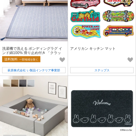
洗濯機で洗える ボンディングラグ イ
アメリカン キッチン マット
ンド綿100% 滑り止め付き 「クラッ
ク」 4カラー／3サイズ
送料無料
一部地域を除く
萩原株式会社 い製品インテリア事業部
ステップス