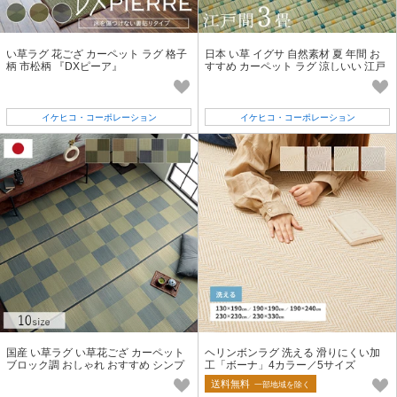
い草ラグ 花ござ カーペット ラグ 格子
日本 い草 イグサ 自然素材 夏 年間 お
柄 市松柄 『DXピーア』
すすめ カーペット ラグ 涼しいい 江戸
間畳
イケヒコ・コーポレーション
イケヒコ・コーポレーション
国産 い草ラグ い草花ござ カーペット
ヘリンボンラグ 洗える 滑りにくい加
ブロック調 おしゃれ おすすめ シンプ
工「ボーナ」4カラー／5サイズ
ル クッション性 『Fブロック』
送料無料
一部地域を除く