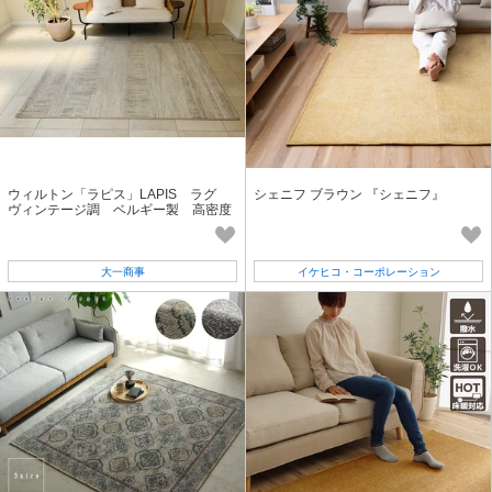
ウィルトン「ラピス」LAPIS ラグ
シェニフ ブラウン 『シェニフ』
ヴィンテージ調 ベルギー製 高密度
大一商事
イケヒコ・コーポレーション